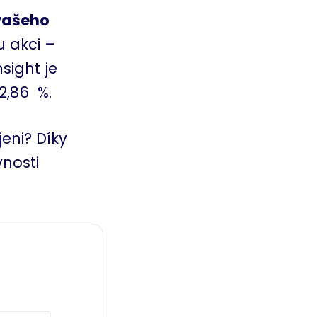
vašeho
u akci –
sight je
2,86 %.
eni? Díky
vnosti