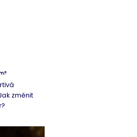
um?
rtivá
Jak změnit
r?