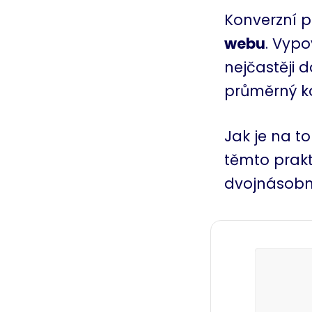
Konverzní 
webu
. Vypo
nejčastěji 
průměrný k
Jak je na t
těmto prakt
dvojnásobn