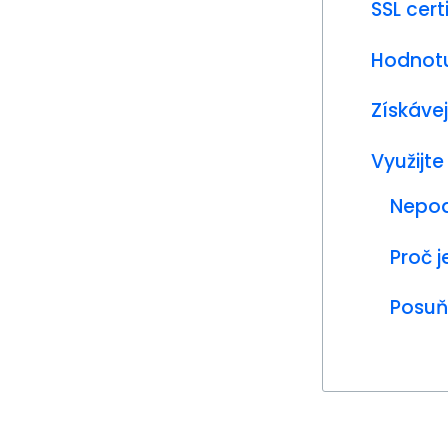
SSL cert
Hodnotu
Získáve
Využijt
Nepod
Proč j
Posuň