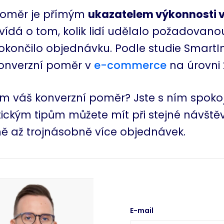
poměr je přímým
ukazatelem výkonnosti 
vídá o tom, kolik lidí udělalo požadovano
dokončilo objednávku. Podle studie SmartIn
onverzní poměr v
e-commerce
na úrovni 
om váš konverzní poměr? Jste s ním spokoj
ickým tipům můžete mít při stejné návště
ě až trojnásobně více objednávek.
E-mail