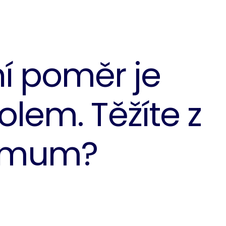
í poměr je
olem. Těžíte z
ximum?