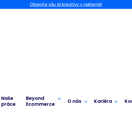
Objevte sílu AI kreativy v reklamě!
Naše
Beyond
O nás
Kariéra
Ko
práce
Ecommerce