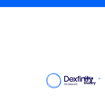
Naše
služby