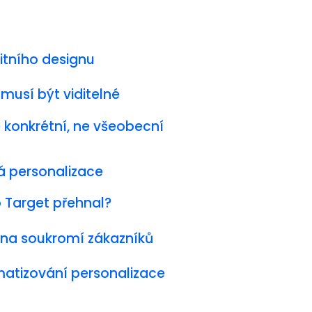
litního designu
musí být viditelné
 konkrétní, ne všeobecní
á personalizace
o Target přehnal?
 na soukromí zákazníků
atizování personalizace