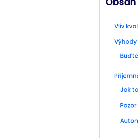
Obsah
Vliv kva
Výhody 
Buďte
Příjemn
Jak t
Pozor
Autom