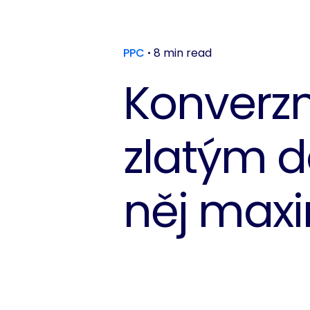
PPC
8 min read
Konverzn
zlatým d
něj ma