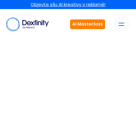
Objevte sílu AI kreativy v reklamě!
AI Masteclass