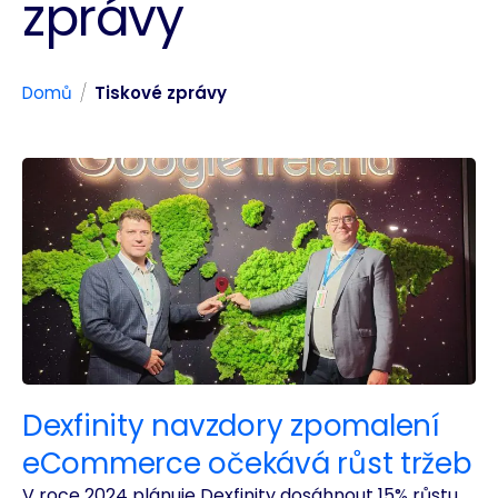
zprávy
/
Domů
Tiskové zprávy
Dexfinity navzdory zpomalení
eCommerce očekává růst tržeb
V roce 2024 plánuje Dexfinity dosáhnout 15% růstu