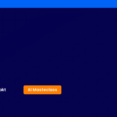
akt
AI Masteclass