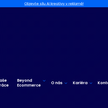
Objevte sílu AI kreativy v reklamě!
aše
Beyond
O nás
Kariéra
Kont
ráce
Ecommerce