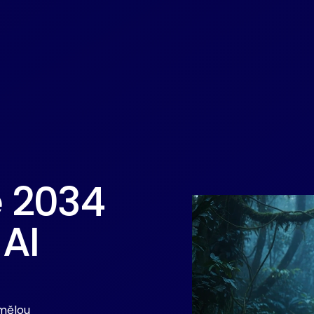
 2034
AI
mělou