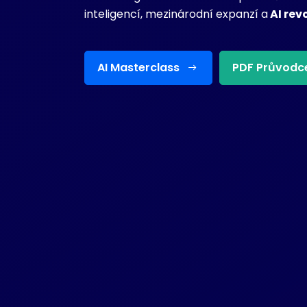
inteligencí, mezinárodní expanzí a
AI rev
AI Masterclass
PDF Průvodc