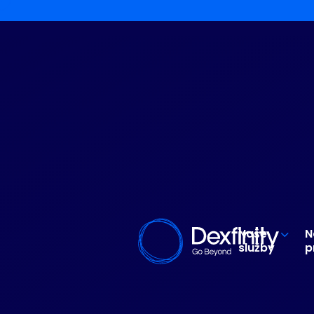
Naše
N
služby
p