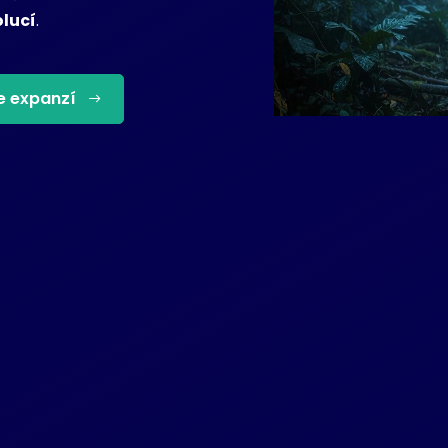
olucí
.
e expanzí