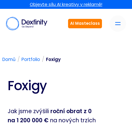
Objevte sílu AI kreativy v reklamě!
AI Masteclass
/
/
Domů
Portfolio
Foxigy
Foxigy
Jak jsme zvýšili
roční obrat z 0
na 1 200 000 €
na nových trzích