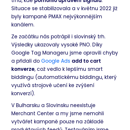
trhu, kde
pomohlo upravení signálů
.
Situace se stabilizovala a v květnu 2022 již
byly kampaně PMAX nejvýkonnějším
kanálem.
Ze začátku nás potrápil i slovinský trh.
Výsledky ukazovaly vysoké PNO. Díky
Google Tag Manageru jsme opravili chyby
a přidali do
Google Ads
add to cart
konverze
, což vedlo k lepšímu smart
biddingu (automatickému biddingu, který
využívá strojové učení ke zvýšení
konverzí).
V Bulharsku a Slovinsku neexistuje
Merchant Center a my jsme nemohli
vytvářet kampaně pouze na základě
produktových feedů. Testováním jsme