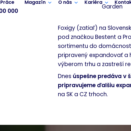
Práce
Magazín
O nás
Kariéra
Konta
Garden
200 000
Foxigy (zatiaľ) na Slovens
pod značkou Bestent a Pro
sortimentu do domácnosti,
pripravený expandovať a 
výberom trhu a zastreší 
Dnes
úspešne predáva v š
pripravujeme ďalšiu expa
na SK a CZ trhoch.