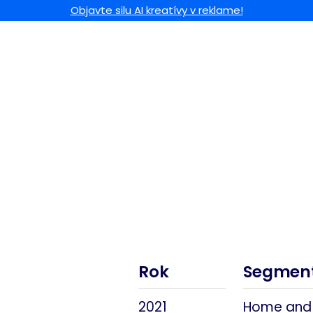
Objavte silu AI kreatívy v reklame!
Rok
Segmen
2021
Home and