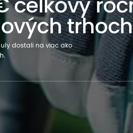
€ celkový roč
nových trhoch
ly dostali na viac ako
h.