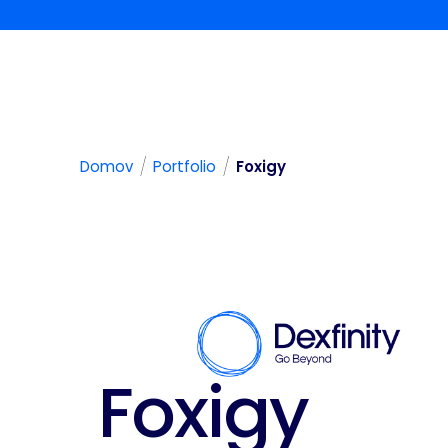
/
/
Domov
Portfolio
Foxigy
Foxigy