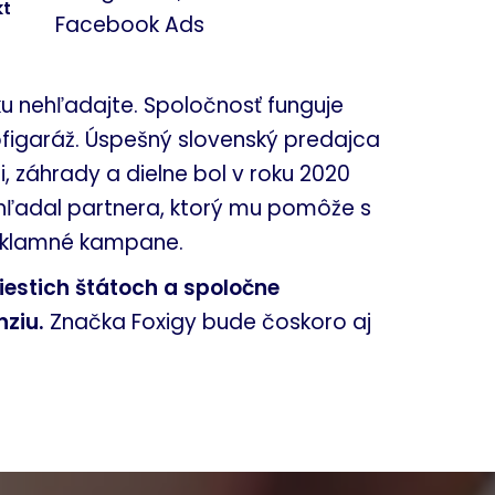
kt
Facebook Ads
ku nehľadajte. Spoločnosť funguje
figaráž. Úspešný slovenský predajca
 záhrady a dielne bol v roku 2020
hľadal partnera, ktorý mu pomôže s
reklamné kampane.
iestich štátoch a spoločne
nziu.
Značka Foxigy bude čoskoro aj