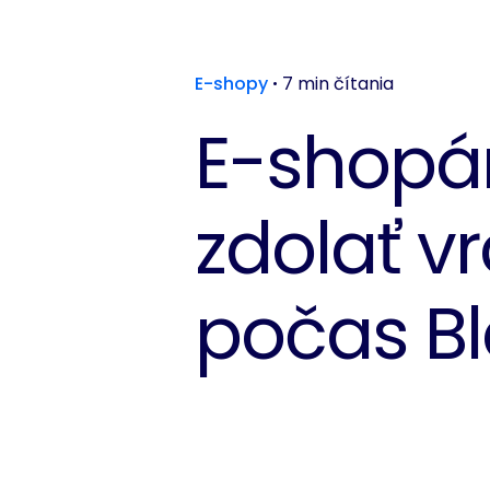
E-shopy
7 min čítania
E-shopári
zdolať vr
počas Bl