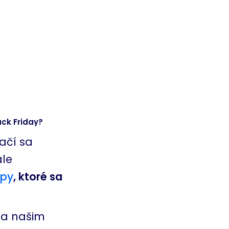
ack Friday?
ačí sa
ale
opy
, ktoré sa
m a našim