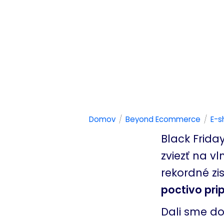
/
/
Domov
Beyond Ecommerce
E-s
Black Frida
zviezť na v
rekordné zi
poctivo pripr
Dali sme do