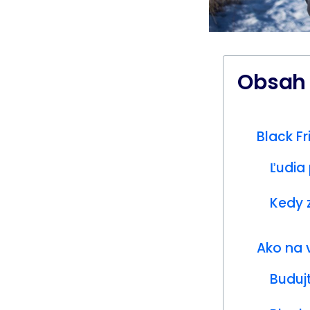
Obsah
Black F
Ľudia 
Kedy 
Ako na 
Buduj