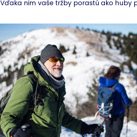
 Vďaka nim vaše tržby porastú
ako huby p