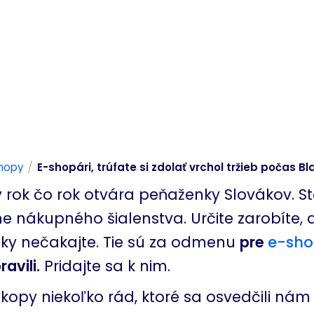
/
hopy
E-shopári, trúfate si zdolať vrchol tržieb počas Bl
y rok čo rok otvára peňaženky Slovákov. St
lne nákupného šialenstva. Určite zarobíte, 
sky nečakajte. Tie sú za odmenu
pre
e-sh
avili.
Pridajte sa k nim.
kopy niekoľko rád, ktoré sa osvedčili ná