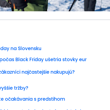
riday na Slovensku
počas Black Friday ušetria stovky eur
zákazníci najčastejšie nakupujú?
vyššie tržby?
te očakávania s predstihom