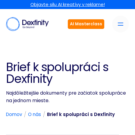
Objavte silu AI kreatívy v reklame!
AI Masterclass
Brief k spolupráci s
Dexfinity
Najdôležitejšie dokumenty pre začiatok spolupráce
na jednom mieste.
/
/
Domov
O nás
Brief k spolupráci s Dexfinity