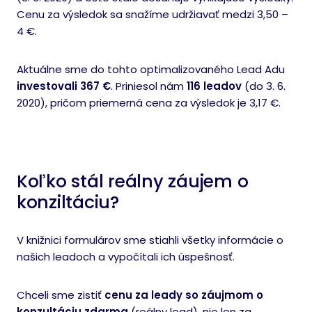
Cenu za výsledok sa snažíme udržiavať medzi 3,50 –
4 €.
Aktuálne sme do tohto optimalizovaného Lead Adu
investovali 367 €
. Priniesol nám
116 leadov
(do 3. 6.
2020), pričom priemerná cena za výsledok je 3,17 €.
Koľko stál reálny záujem o
konziltáciu?
V knižnici formulárov sme stiahli všetky informácie o
našich leadoch a vypočítali ich úspešnosť.
Chceli sme zistiť
cenu za leady so záujmom o
konzultáciu zdarma
(reálny lead), nie len za