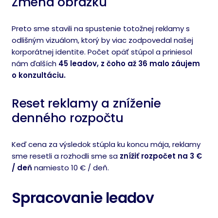
Zmena obrázku
Preto sme stavili na spustenie totožnej reklamy s
odlišným vizuálom, ktorý by viac zodpovedal našej
korporátnej identite. Počet opäť stúpol a priniesol
nám ďalších
45 leadov, z čoho až 36 malo záujem
o konzultáciu.
Reset reklamy a zníženie
denného rozpočtu
Keď cena za výsledok stúpla ku koncu mája, reklamy
sme resetli a rozhodli sme sa
znížiť rozpočet na 3 €
/ deň
namiesto 10 € / deň.
Spracovanie leadov