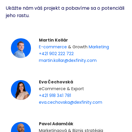
Ukážte nám váš projekt a pobavíme sa o potenciáli
jeho rastu.
Martin Kollár
E-commerce
& Growth
Marketing
+421 902 222 722
martin.kollar@dexfinity.com
Eva Čechovská
eCommerce & Export
+421 918 341 781
eva.cechovska@dexfinity.com
Pavol Adamčák
Marketingová & Biznis stratégia