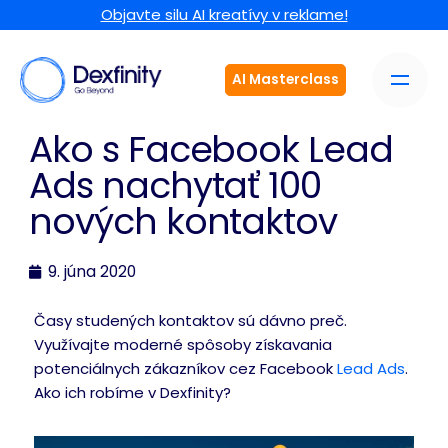
Objavte silu AI kreatívy v reklame!
AI Masterclass
Ako s Facebook Lead
Ads nachytať 100
nových kontaktov
9. júna 2020
Časy studených kontaktov sú dávno preč.
Využívajte moderné spôsoby získavania
potenciálnych zákazníkov cez Facebook
Lead
Ads
.
Ako ich robíme v Dexfinity?