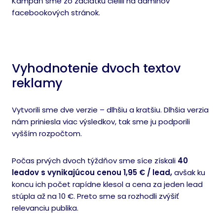
Kampaň sme zo začiatku cielili na adminov
facebookových stránok.
Vyhodnotenie dvoch textov
reklamy
Vytvorili sme dve verzie – dlhšiu a kratšiu. Dlhšia verzia
nám priniesla viac výsledkov, tak sme ju podporili
vyšším rozpočtom.
Počas prvých dvoch týždňov sme síce získali
40
leadov s vynikajúcou cenou 1,95 € / lead,
avšak ku
koncu ich počet rapídne klesol a cena za jeden lead
stúpla až na 10 €. Preto sme sa rozhodli zvýšiť
relevanciu publika.