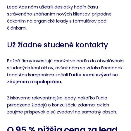
Lead Ads nám ušetrili desiatky hodín času
stráveného zháňaním nových klientov, prípadne
čakaním na organické leady z formulárov pod
článkami.
Už žiadne studené kontakty
Bežné firmy investujú množstvo hodín do obvolávania
studených kontaktov, avšak nám sa vďaka Facebook
Lead Ads kampaniam začali
ľudia sami ozývať so
záujmom o spoluprácu
.
Získavame relevantnejšie leady, nakoľko ľudia
prirodzene žiadajú o konzultáciu zdarma, ak ich
zaujme príspevok a sú zvedaví na samotný obsah.
O 95 % nižšia cena za lead