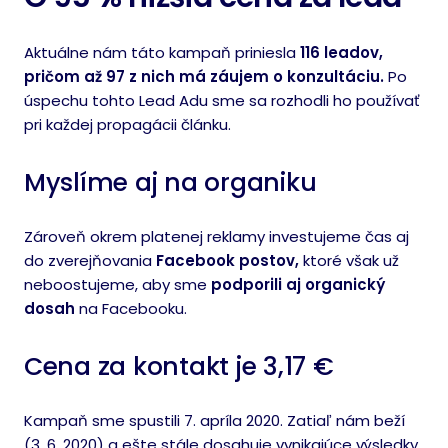
Aktuálne nám táto kampaň priniesla
116 leadov,
pričom až 97 z nich má záujem o konzultáciu.
Po
úspechu tohto Lead Adu sme sa rozhodli ho používať
pri každej propagácii článku.
Myslíme aj na organiku
Zároveň okrem platenej reklamy investujeme čas aj
do zverejňovania
Facebook postov
,
ktoré však už
neboostujeme, aby sme
podporili aj organický
dosah
na Facebooku.
Cena za kontakt je 3,17 €
Kampaň sme spustili 7. apríla 2020. Zatiaľ nám beží
(3. 6. 2020) a ešte stále dosahuje vynikajúce výsledky.