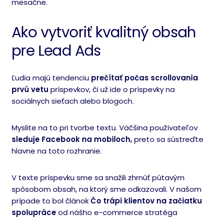
mesačne.
Ako vytvoriť kvalitný obsah
pre Lead Ads
Ľudia majú tendenciu
prečítať počas scrollovania
prvú vetu
príspevkov, či už ide o príspevky na
sociálnych sieťach alebo blogoch.
Myslite na to pri tvorbe textu. Väčšina používateľov
sleduje Facebook na mobiloch,
preto sa sústreďte
hlavne na toto rozhranie.
V texte príspevku sme sa snažili zhrnúť pútavým
spôsobom obsah, na ktorý sme odkazovali. V našom
prípade to bol článok
Čo trápi klientov na začiatku
spolupráce
od nášho e-commerce stratéga