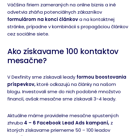
Väčšina firiem
zameraných na online biznis a iné
odvetvia zháňa potenciálnych zákazníkov
formulárom na konci článkov
a na kontaktnej
stránke, prípadne v kombinácii s
propagáciou článkov
cez sociálne siete.
Ako získavame 100 kontaktov
mesačne?
V Dexfinity sme získavali leady
formou boostovania
príspevkov,
ktoré odkazujú na články na našom
blogu. Investovali sme do nich podobné množstvo
financií, avšak
mesačne sme získavali 3-4 leady.
Aktuálne máme pravidelne mesačne spustených
zhruba
4 – 6 Facebook Lead Ads kampaní,
z
ktorých získavame priemerne
50 – 100 leadov