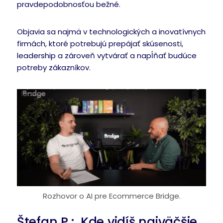
pravdepodobnosťou bežné.
Objavia sa najmä v technologických a inovatívnych
firmách, ktoré potrebujú prepájať skúsenosti,
leadership a zároveň vytvárať a napĺňať budúce
potreby zákazníkov.
Rozhovor o AI pre Ecommerce Bridge.
Štefan P.: Kde vidíš najväčšie