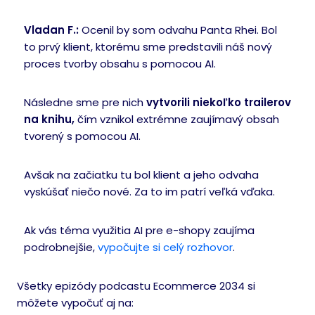
Vladan F.:
Ocenil by som odvahu Panta Rhei. Bol
to prvý klient, ktorému sme predstavili náš nový
proces tvorby obsahu s pomocou AI.
Následne sme pre nich
vytvorili niekoľko trailerov
na knihu,
čím vznikol extrémne zaujímavý obsah
tvorený s pomocou AI.
Avšak na začiatku tu bol klient a jeho odvaha
vyskúšať niečo nové. Za to im patrí veľká vďaka.
Ak vás téma využitia AI pre e-shopy zaujíma
podrobnejšie,
vypočujte si celý rozhovor
.
Všetky epizódy podcastu Ecommerce 2034 si
môžete vypočuť aj na: