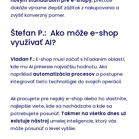
novým štandardom pre e-shopy,
pretože
dokáže výrazne zlepšiť zážitok z nakupovania a
zvýšiť konverzný pomer.
Štefan P.: Ako môže e-shop
využívať AI?
Vladan F.:
E-shop musí začať s hľadaním oblastí,
kde mu AI priniesie najväčšiu hodnotu. Ako
napríklad
automatizácia procesov
a postupne
integrovať tieto technológie do svojich operácií.
Ak pracujete pre nejaký e-shop alebo ho vlastníte,
najlepšie viete, kde sa nachádzate a kde sa
potrebujete posunúť.
Takmer na všetko dnes už
existuje nástroj
umelej inteligencie, ktorý vás
môže posunúť o level vyššie.