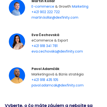
Martin Kollár
E-commerce
& Growth
Marketing
+421 902 222 722
martin.kollar@dexfinity.com
Eva Čechovská
eCommerce & Export
+421 918 341 781
eva.cechovska@dexfinity.com
Pavol Adamčák
Marketingová & Biznis stratégia
+421 918 435 105
pavol.adamcak@dexfinity.com
Vyberte, o čo máte záujem a nebojte sa