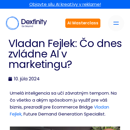
Objavte silu AI kreatívy v reklame!
AI Masterclass
Vladan Fejlek: Čo dnes
zvládne AI v
marketingu?
10. júla 2024
Umelá inteligencia sa učí závratným tempom. Na
čo všetko a akým spôsobom ju využiť pre váš
biznis, prezradil pre Ecommerce Bridge
Vladan
Fejlek,
Future Demand Generation Specialist.