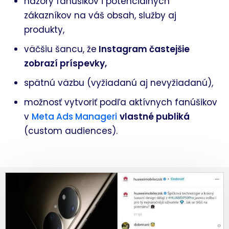
názory fanúšikov i potenciálnych
zákazníkov na váš obsah, služby aj
produkty,
väčšiu šancu, že
Instagram častejšie
zobrazí príspevky,
spätnú väzbu (vyžiadanú aj nevyžiadanú),
možnosť vytvoriť podľa aktívnych fanúšikov
v
Meta Ads Manageri
vlastné publiká
(custom audiences).