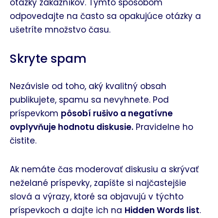
otázky zákazníkov. Týmto spôsobom
odpovedajte na často sa opakujúce otázky a
ušetríte množstvo času.
Skryte spam
Nezávisle od toho, aký kvalitný obsah
publikujete, spamu sa nevyhnete. Pod
príspevkom
pôsobí rušivo a negatívne
ovplyvňuje hodnotu diskusie.
Pravidelne ho
čistite.
Ak nemáte čas moderovať diskusiu a skrývať
neželané príspevky, zapíšte si najčastejšie
slová a výrazy, ktoré sa objavujú v týchto
príspevkoch a dajte ich na
Hidden Words list
.