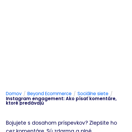
/
/
/
Domov
Beyond Ecommerce
Sociálne siete
Instagram engagement: Ako písať komentáre,
ktoré predávajú
Bojujete s dosahom príspevkov? Zlepšite ho
cez komentáre. Sú zdarma a plné