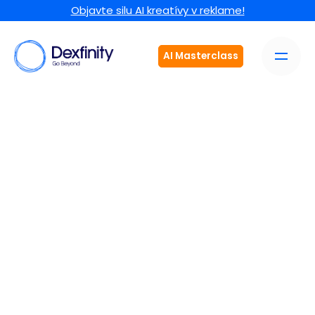
Objavte silu AI kreatívy v reklame!
AI Masterclass