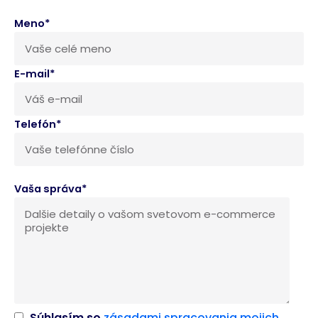
Meno*
E-mail*
Telefón*
Vaša správa*
Súhlasím so
zásadami spracovania mojich