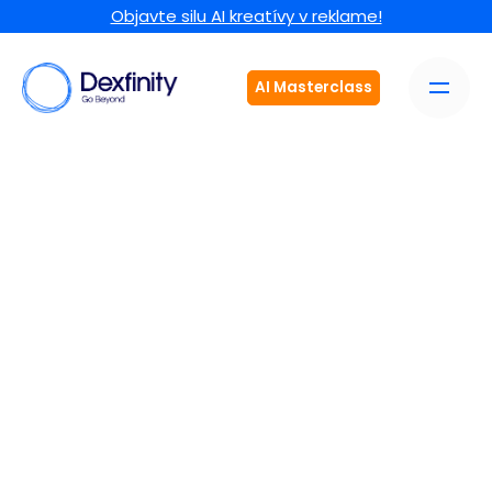
Objavte silu AI kreatívy v reklame!
AI Masterclass