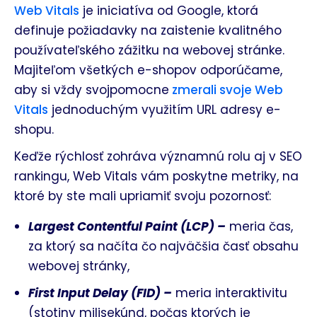
Web Vitals
je iniciatíva od Google, ktorá
definuje požiadavky na zaistenie kvalitného
používateľského zážitku na webovej stránke.
Majiteľom všetkých e-shopov odporúčame,
aby si vždy svojpomocne
zmerali svoje Web
Vitals
jednoduchým využitím URL adresy e-
shopu.
Keďže rýchlosť zohráva významnú rolu aj v SEO
rankingu, Web Vitals vám poskytne metriky, na
ktoré by ste mali upriamiť svoju pozornosť:
Largest Contentful Paint (LCP) –
meria čas,
za ktorý sa načíta čo najväčšia časť obsahu
webovej stránky,
First Input Delay (FID) –
meria interaktivitu
(stotiny milisekúnd, počas ktorých je