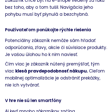
Zákazník chce byť na e-shope vedený za ruku
bez toho, aby o tom tušil. Navigácia jeho
pohybu musí byť plynulá a bezchybná.
Používateľom ponúkajte rýchle riešenia
Potenciálny zákazník nemôže sám hľadať
odporúčania, zľavy, akcie či súvisiace produkty.
Je vašou úlohou ho k nim naviesť.
Čím viac je zákazník nútený premýšľať, tým
viac
klesá pravdepodobnosť nákupu.
Cieľom
mobilnej optimalizácie je odstrániť prekážky,
nie ich vytvárať.
V hre nie sú len smartfóny
Aj keď mnoho zákazníkov začína