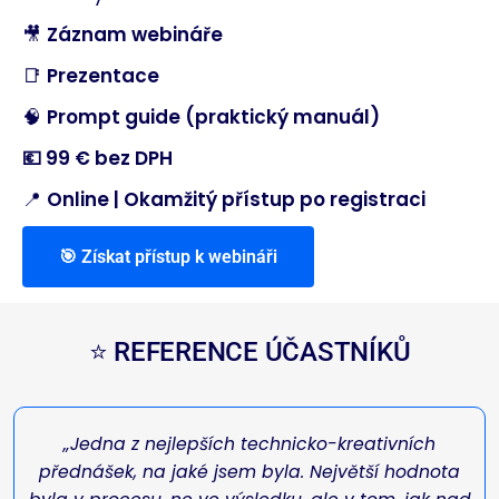
🎥
Záznam webináře
📑
Prezentace
🧠
Prompt guide (praktický manuál)
💶 99 € bez DPH
📍
Online | Okamžitý přístup po registraci
🎯 Získat přístup k webináři
⭐ REFERENCE ÚČASTNÍKŮ
„Jedna z nejlepších technicko-kreativních
přednášek, na jaké jsem byla.
Největší hodnota