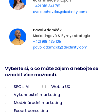
eCommerce & Export
+421 918 341 781
eva.cechovska@dexfinity.com
Pavol Adamčák
Marketingová & Byznys strategie
+421 918 435 105
pavol.adamcak@dexfinity.com
Vyberte si, o co máte zájem a nebojte se
označit více možností.
SEO s AI
Web a UX
Vykonnostní marketing
Medzinárodní marketing
Export consulting