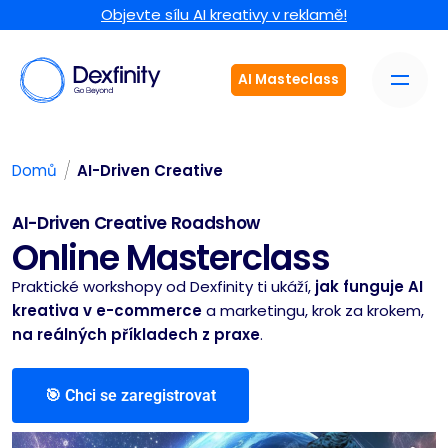
Objevte sílu AI kreativy v reklamě!
AI Masteclass
/
Domů
AI-Driven Creative
AI-Driven Creative Roadshow
Online Masterclass
Praktické workshopy od Dexfinity ti ukáží,
jak funguje AI
kreativa v e-commerce
a marketingu, krok za krokem,
na reálných příkladech z praxe
.
🎯 Chci se zaregistrovat