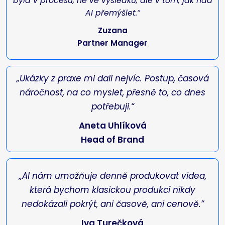
byla v procesu, ne ve výsledku, ale v tom, jak nad
AI přemýšlet.“
Zuzana
Partner Manager
„Ukázky z praxe mi dali nejvíc. Postup, časová
náročnost, na co myslet, přesně to, co dnes
potřebuji.“
Aneta Uhlíková
Head of Brand
„AI nám umožňuje denně produkovat videa,
která bychom klasickou produkcí nikdy
nedokázali pokrýt, ani časově, ani cenově.“
Iva Turečková