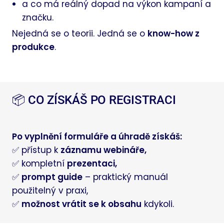
a co má reálný dopad na výkon kampaní a
značku.
Nejedná se o teorii. Jedná se o
know-how z
produkce
.
📦 CO ZÍSKÁŠ PO REGISTRACI
Po vyplnění formuláře a úhradě získáš:
✅ přístup k
záznamu webináře,
✅ kompletní
prezentaci,
✅
prompt guide
– praktický manuál
použitelný v praxi,
✅
možnost vrátit se k obsahu
kdykoli.