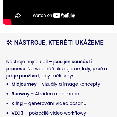
🛠️ NÁSTROJE, KTERÉ TI UKÁŽEME
Nástroje nejsou cíl –
jsou jen součástí
procesu
. Na webináři ukazujeme,
kdy, proč a
jak je používat
, aby měli smysl.
Midjourney
– vizuály a image koncepty
Runway
– AI video a animace
Kling
– generování video obsahu
VEO3
– pokročilé video workflowy