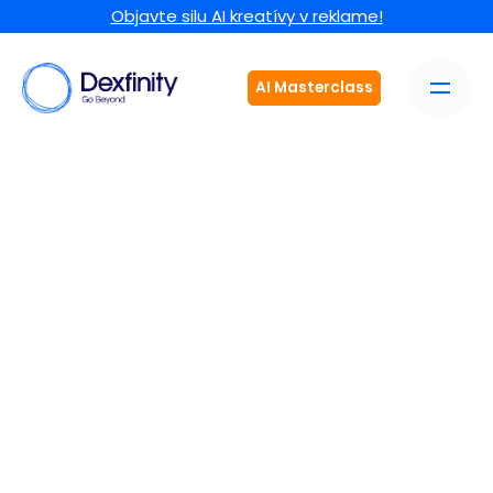
Objavte silu AI kreatívy v reklame!
AI Masterclass