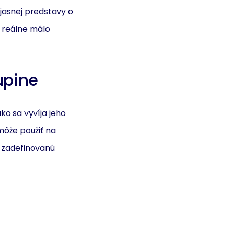
 jasnej predstavy o
e reálne málo
upine
ako sa vyvíja jeho
 môže použiť na
 zadefinovanú