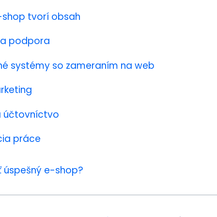
-shop tvorí obsah
ka podpora
né systémy so zameraním na web
rketing
a účtovníctvo
cia práce
 úspešný e-shop?