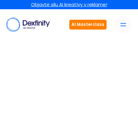
Objavte silu AI kreatívy v reklame!
AI Masterclass