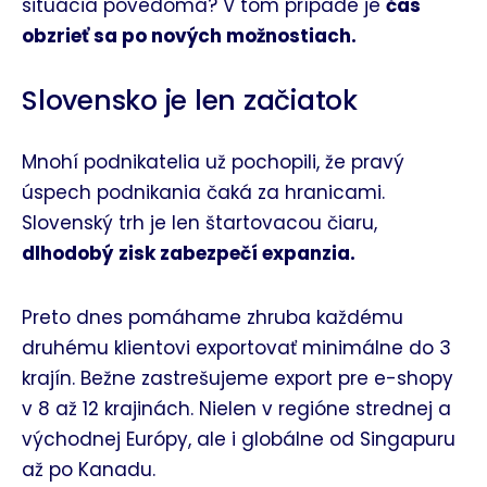
situácia povedomá? V tom prípade je
čas
obzrieť sa po nových možnostiach.
Slovensko je len začiatok
Mnohí podnikatelia už pochopili, že pravý
úspech podnikania čaká za hranicami.
Slovenský trh je len štartovacou čiaru,
dlhodobý
zisk zabezpečí expanzia.
Preto dnes pomáhame zhruba každému
druhému klientovi exportovať minimálne do 3
krajín. Bežne zastrešujeme export pre e-shopy
v 8 až 12 krajinách. Nielen v regióne strednej a
východnej Európy, ale i globálne od Singapuru
až po Kanadu.