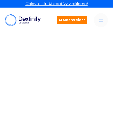
Objavte silu AI kreatívy v reklame!
AI Masterclass