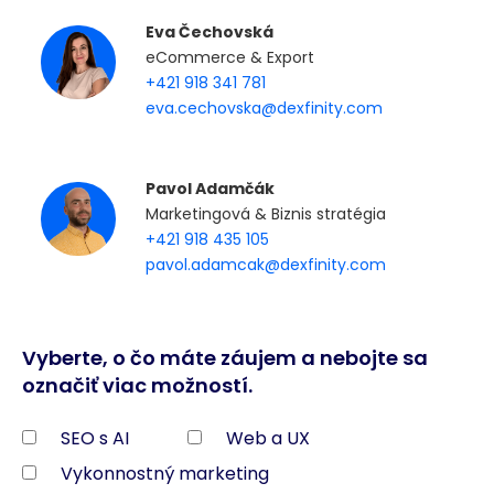
Eva Čechovská
eCommerce & Export
+421 918 341 781
eva.cechovska@dexfinity.com
Pavol Adamčák
Marketingová & Biznis stratégia
+421 918 435 105
pavol.adamcak@dexfinity.com
Vyberte, o čo máte záujem a nebojte sa
označiť viac možností.
SEO s AI
Web a UX
Vykonnostný marketing