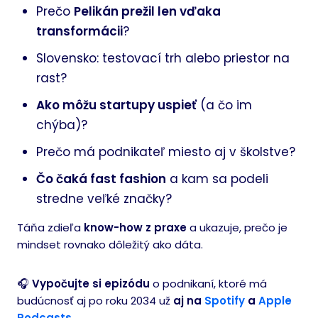
Prečo
Pelikán prežil len vďaka
transformácii
?
Slovensko: testovací trh alebo priestor na
rast?
Ako môžu startupy uspieť
(a čo im
chýba)?
Prečo má podnikateľ miesto aj v školstve?
Čo čaká fast fashion
a kam sa podeli
stredne veľké značky?
Táňa zdieľa
know-how z praxe
a ukazuje, prečo je
mindset rovnako dôležitý ako dáta.
🎧
Vypočujte si epizódu
o podnikaní, ktoré má
budúcnosť aj po roku 2034 už
aj na
Spotify
a
Apple
Podcasts
.