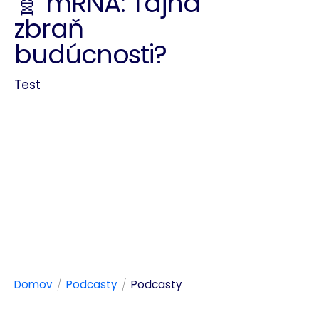
🧬 mRNA: Tajná
zbraň
budúcnosti?
Test
/
/
Domov
Podcasty
Podcasty