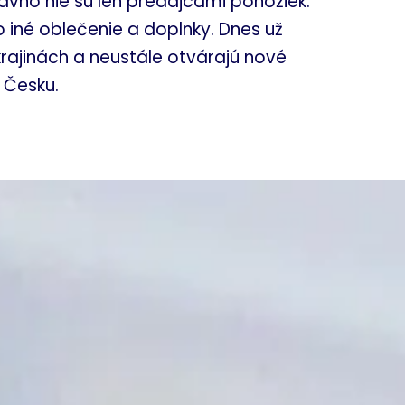
dávno nie sú len predajcami ponožiek.
j o iné oblečenie a doplnky. Dnes už
rajinách a neustále otvárajú nové
 Česku.