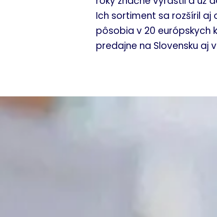
roky značne vyrástli a už 
Ich sortiment sa rozšíril a
pôsobia v 20 európskych k
predajne na Slovensku aj v