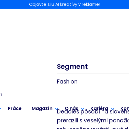
Objavte silu AI kreatívy v reklame!
Segment
Fashion
m
Práce
Magazín
O nás
Kariéra
Kon
Dedoles pôsobí na slovensk
prerazili s veselými ponož