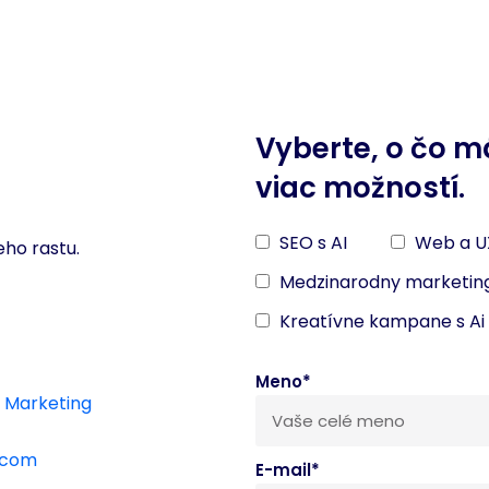
Vyberte, o čo m
viac možností.
SEO s AI
Web a U
eho rastu.
Medzinarodny marketin
Kreatívne kampane s Ai
Meno*
h
Marketing
y.com
E-mail*