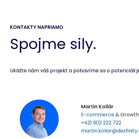
KONTAKTY NAPRIAMO
Spojme sily.
Ukážte nám váš projekt a pobavíme sa o potenciáli j
Martin Kollár
E-commerce
& Growt
+421 902 222 722
martin.kollar@dexfinit