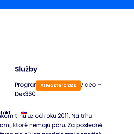
Služby
Programatic Display & Video –
AI Masterclass
Dex360
takt
om trhu už od roku 2011. Na trhu
kami, ktoré nemajú páru. Za posledné