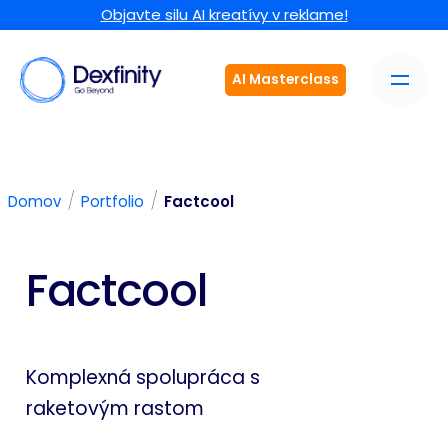
Objavte silu AI kreatívy v reklame!
AI Masterclass
/
/
Domov
Portfolio
Factcool
Factcool
Komplexná spolupráca s
raketovým rastom