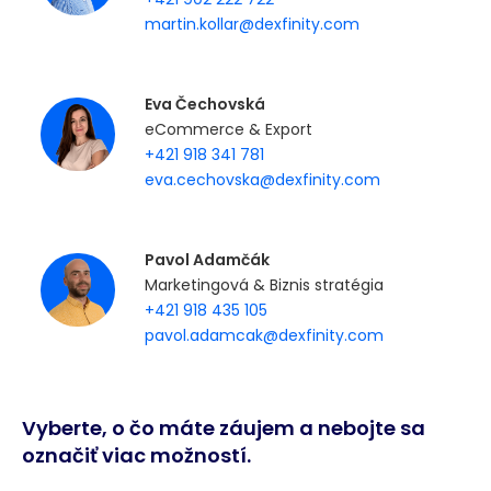
martin.kollar@dexfinity.com
Eva Čechovská
eCommerce & Export
+421 918 341 781
eva.cechovska@dexfinity.com
Pavol Adamčák
Marketingová & Biznis stratégia
+421 918 435 105
pavol.adamcak@dexfinity.com
Vyberte, o čo máte záujem a nebojte sa
označiť viac možností.