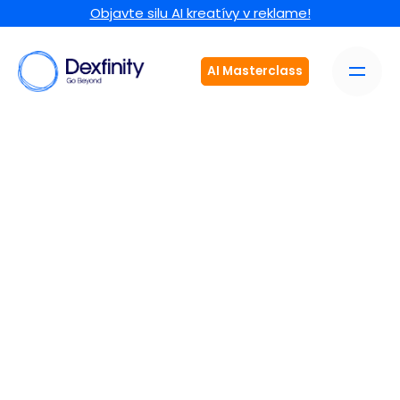
Objavte silu AI kreatívy v reklame!
AI Masterclass