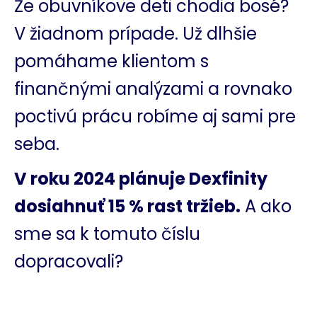
Že obuvníkove deti chodia bosé?
V žiadnom prípade. Už dlhšie
pomáhame klientom s
finančnými analýzami a rovnako
poctivú prácu robíme aj sami pre
seba.
V roku 2024 plánuje Dexfinity
dosiahnuť 15 % rast tržieb.
A ako
sme sa k tomuto číslu
dopracovali?