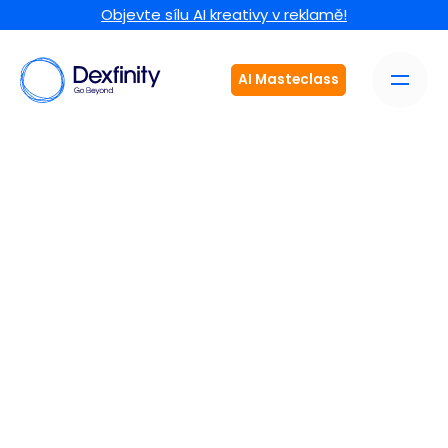
Objevte sílu AI kreativy v reklamě!
AI Masteclass