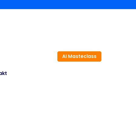
AI Masteclass
akt