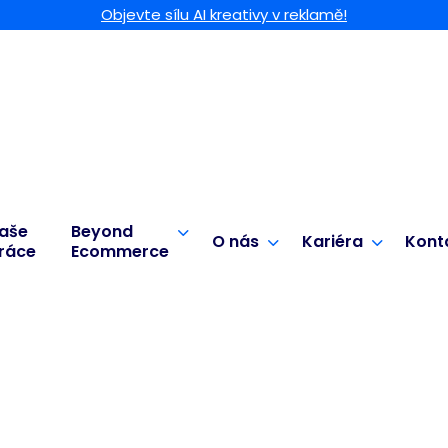
Objevte sílu AI kreativy v reklamě!
aše
Beyond
O nás
Kariéra
Kont
ráce
Ecommerce