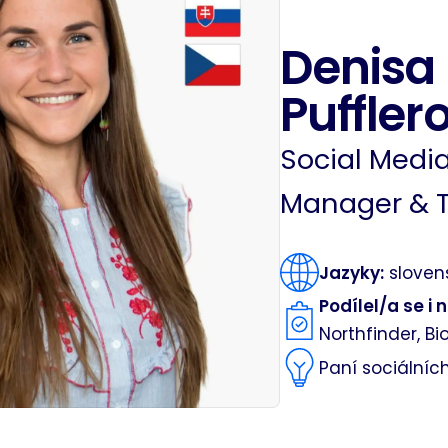
Denisa
Puffler
Social Media
Manager & 
Jazyky:
slovens
Podílel/a se i 
Northfinder, B
Paní sociálních