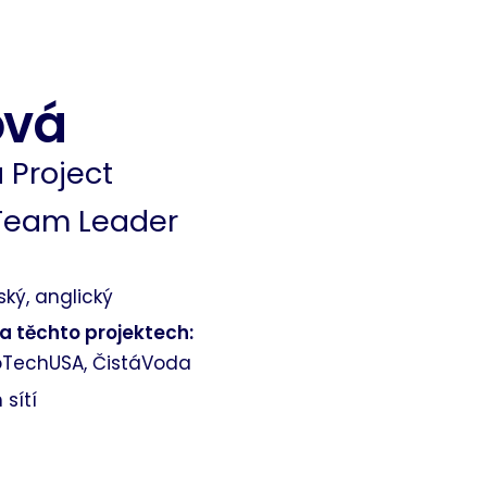
ová
 Project
Team Leader
ký, anglický
na těchto projektech:
ioTechUSA, ČistáVoda
 sítí