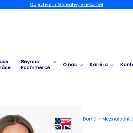
Objevte sílu AI kreativy v reklamě!
aše
Beyond
O nás
Kariéra
Kont
ráce
Ecommerce
/
Domů
Mezinárodní 