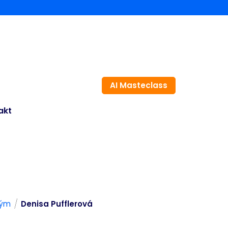
AI Masteclass
akt
/
tým
Denisa Pufflerová