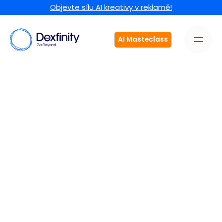
Objevte sílu AI kreativy v reklamě!
AI Masteclass