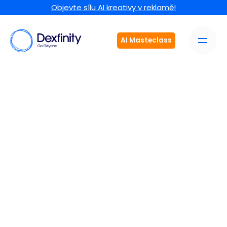
Objevte sílu AI kreativy v reklamě!
AI Masteclass