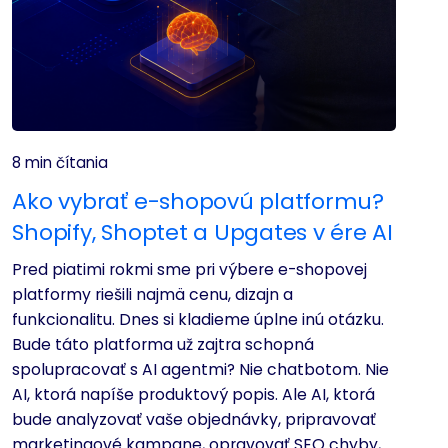
8 min čítania
Ako vybrať e-shopovú platformu?
Shopify, Shoptet a Upgates v ére AI
Pred piatimi rokmi sme pri výbere e-shopovej
platformy riešili najmä cenu, dizajn a
funkcionalitu. Dnes si kladieme úplne inú otázku.
Bude táto platforma už zajtra schopná
spolupracovať s AI agentmi? Nie chatbotom. Nie
AI, ktorá napíše produktový popis. Ale AI, ktorá
bude analyzovať vaše objednávky, pripravovať
marketingové kampane, opravovať SEO chyby,