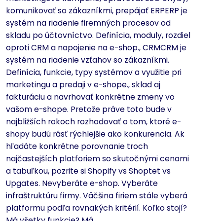
komunikovať so zákazníkmi, prepájať ERPERP je
systém na riadenie firemných procesov od
skladu po účtovníctvo. Definícia, moduly, rozdiel
oproti CRM a napojenie na e-shop., CRMCRM je
systém na riadenie vzťahov so zákazníkmi.
Definícia, funkcie, typy systémov a využitie pri
marketingu a predaji v e-shope., sklad aj
fakturáciu a navrhovať konkrétne zmeny vo
vašom e-shope. Pretože práve toto bude v
najbližších rokoch rozhodovať o tom, ktoré e-
shopy budú rásť rýchlejšie ako konkurencia. Ak
hľadáte konkrétne porovnanie troch
najčastejších platforiem so skutočnými cenami
a tabuľkou, pozrite si Shopify vs Shoptet vs
Upgates. Nevyberáte e-shop. Vyberáte
infraštruktúru firmy. Väčšina firiem stále vyberá
platformu podľa rovnakých kritérií. Koľko stojí?
Má všetky funkcie? Má...