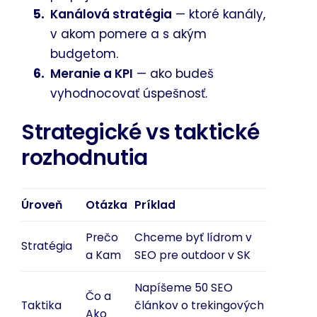
Kanálová stratégia
— ktoré kanály,
v akom pomere a s akým
budgetom.
Meranie a KPI
— ako budeš
vyhodnocovať úspešnosť.
Strategické vs taktické
rozhodnutia
Úroveň
Otázka
Príklad
Prečo
Chceme byť lídrom v
Stratégia
a Kam
SEO pre outdoor v SK
Napíšeme 50 SEO
Čo a
Taktika
článkov o trekingových
Ako