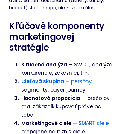
a AKO sa tam dostaneme (aktivity, kanály,
budget). Je to mapa, nie zoznam úloh.
Kľúčové komponenty
marketingovej
stratégie
Situačná analýza
— SWOT, analýza
konkurencie, zákazníci, trh.
Cieľová skupina
—
persóny
,
segmenty, buyer journey.
Hodnotová propozícia
— prečo by
mal zákazník kupovať práve od
teba.
Marketingové ciele
—
SMART ciele
prepojené na biznis ciele.