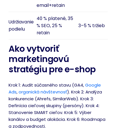
email+retain
40 % platené, 35
Udržiavanie
% SEO, 25 %
3–5 % tržieb
podielu
retain
Ako vytvoriť
marketingovú
stratégiu pre e-shop
Krok 1: Audit súčasného stavu (GA4,
Google
Ads
,
organická návštevnosť
). Krok 2: Analýza
konkurencie (Ahrefs, SimilarWeb). Krok 3:
Definícia cieľovej skupiny (persóny). Krok 4:
Stanovenie SMART cieľov. Krok 5: Výber
kanálov a budget alokácia. Krok 6: Roadmapa
a zodpovednosti.