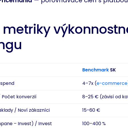
Pricemania
— porovnávače cien s platbou 
 metriky výkonnost
ngu
Benchmark
SK
 spend
4–7x (
e-commerce
 Počet konverzií
8–25 € (závisí od ka
klady / Noví zákazníci
15–60 €
mpane – Invest) / Invest
100–400 %