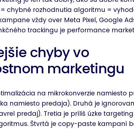
 = chybné rozhodnutia algoritmu = vyhod
kampane vždy over Meta Pixel, Google Ad
unkčného trackingu je performance market
ejšie chyby vo
ostnom marketingu
ptimalizácia na mikrokonverzie namiesto 
íka namiesto predaja). Druhá je ignorovani
vrel predaj). Tretia je príliš úzke targeting
oritmus. Štvrtá je copy-paste kampaní b