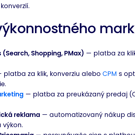
konverzií.
výkonnostného mark
 (Search, Shopping, PMax)
— platba za kli
 platba za klik, konverziu alebo
CPM
s opt
e.
arketing
— platba za preukázaný predaj (
ická reklama
— automatizovaný nákup di
 výkon.