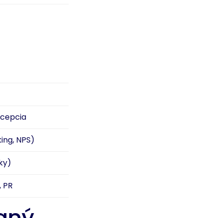
rcepcia
ing, NPS)
ky)
, PR
aný