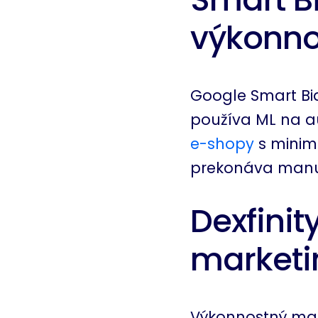
výkonno
Google Smart Bid
používa ML na a
e-shopy
s minim
prekonáva manuá
Dexfinit
marketi
Výkonnostný mark