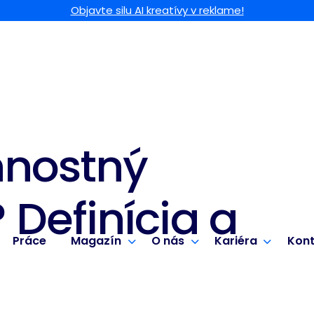
Objavte silu AI kreatívy v reklame!
nnostný
Definícia a
Práce
Magazín
O nás
Kariéra
Kont