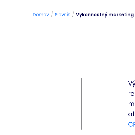
/
/
Domov
Slovník
Výkonnostný marketing
V
re
me
al
C