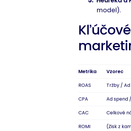
Heureka a 
model).
Kľúčové
marketi
Metrika
Vzorec
ROAS
Tržby / Ad
CPA
Ad spend /
CAC
Celkové ná
ROMI
(Zisk z ka