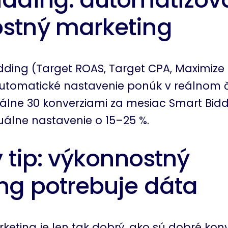
stný marketing
ding (Target ROAS, Target CPA, Maximize
utomatické nastavenie ponúk v reálnom č
álne 30 konverziami za mesiac Smart Bid
lne nastavenie o 15–25 %.
y tip: výkonnostný
ng potrebuje dáta
eting je len tak dobrý, ako sú dobré kon