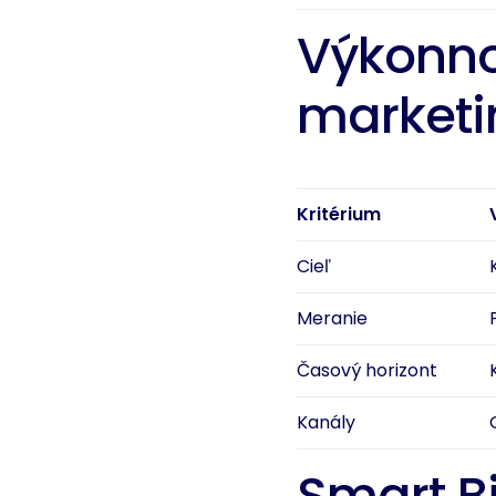
Výkonno
marketi
Kritérium
Cieľ
Meranie
Časový horizont
Kanály
Smart B