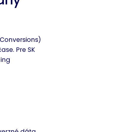
 Conversions)
ase. Pre SK
ding
verzné dáta.