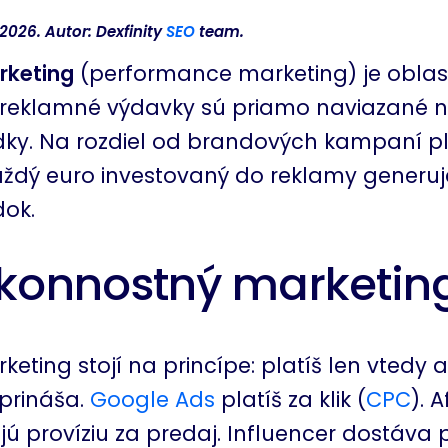
2026. Autor: Dexfinity
SEO
team.
rketing
(performance marketing) je oblasť
 reklamné výdavky sú priamo naviazané 
ky. Na rozdiel od brandových kampaní p
ždý euro investovaný do reklamy generuj
dok.
ýkonnostný marketin
ting stojí na princípe: platíš len vtedy a
 prináša.
Google Ads
platíš za klik (
CPC
). A
jú províziu za predaj. Influencer dostáva 