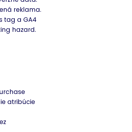
ená reklama.
s tag a GA4
ing hazard.
purchase
e atribúcie
ez