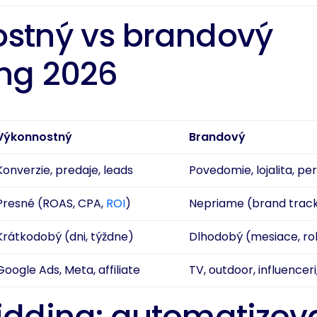
stný vs brandový
ng 2026
Výkonnostný
Brandový
Konverzie, predaje, leads
Povedomie, lojalita, pe
Presné (ROAS, CPA,
ROI
)
Nepriame (brand track
Krátkodobý (dni, týždne)
Dlhodobý (mesiace, ro
Google Ads, Meta, affiliate
TV, outdoor, influenceri
idding: automatizov