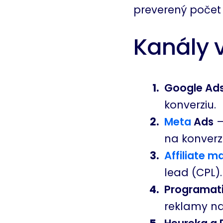
preverený počet 
Kanály 
Google Ads
konverziu.
Meta
Ads
—
na konverzi
Affiliate m
lead (CPL).
Programat
reklamy na