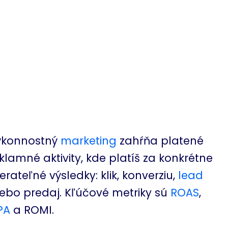
ýkonnostný
marketing
zahŕňa platené
klamné aktivity, kde platíš za konkrétne
rateľné výsledky: klik, konverziu,
lead
ebo predaj. Kľúčové metriky sú
ROAS
,
PA
a ROMI.