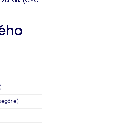
za klik (CPC
ného
)
tegórie)