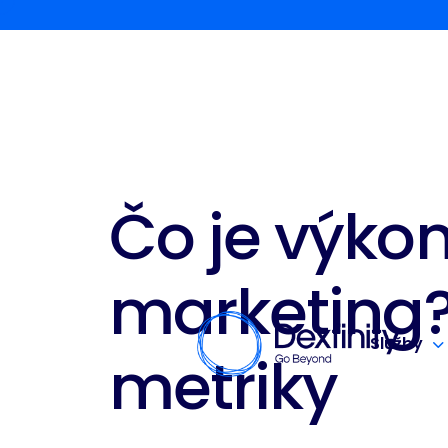
Čo je výko
marketing? 
Služby
metriky