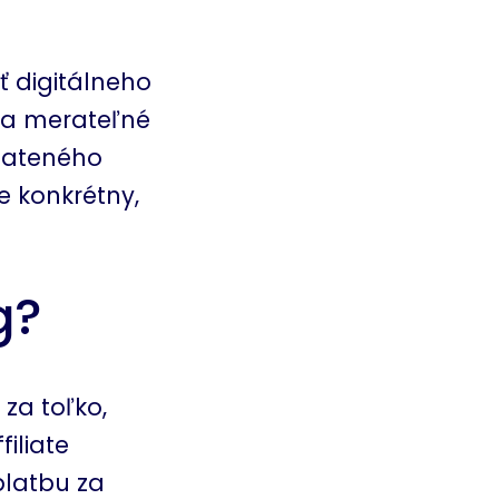
 digitálneho
na merateľné
lateného
e konkrétny,
g?
 za toľko,
ffiliate
platbu za