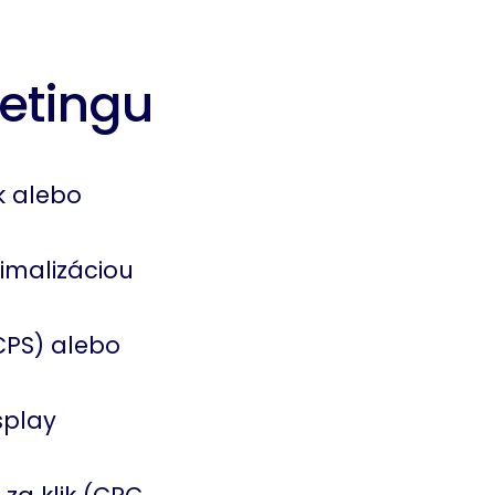
etingu
k alebo
imalizáciou
CPS) alebo
splay