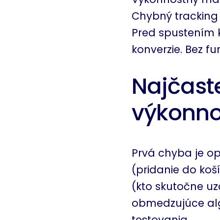
Chybný tracking
Pred spustením 
konverzie. Bez f
Najčast
výkonn
Prvá chyba je o
(pridanie do koš
(kto skutočne uza
obmedzujúce alg
testovania.