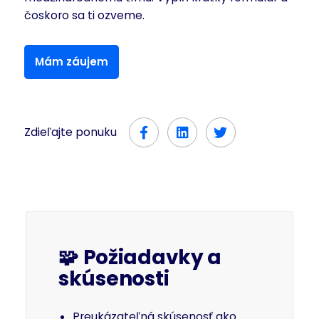
čoskoro sa ti ozveme.
Mám záujem
Zdieľajte ponuku
🧩
Požiadavky a
skúsenosti
Preukázateľná skúsenosť ako