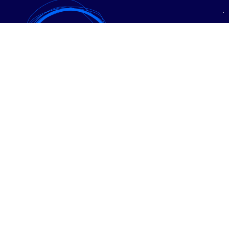
• Expanzia
• PPC reklama
• SEO
• Sociálne siete