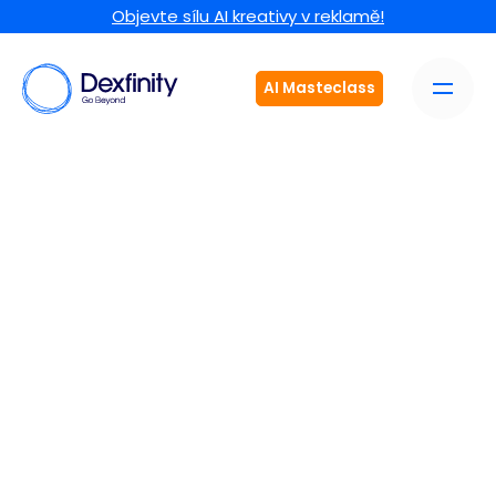
Objevte sílu AI kreativy v reklamě!
AI Masteclass