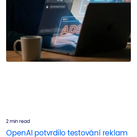
2 min read
OpenAI potvrdilo testování reklam