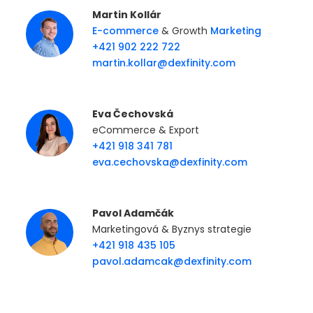
Martin Kollár
E-commerce
& Growth
Marketing
+421 902 222 722
martin.kollar@dexfinity.com
Eva Čechovská
eCommerce & Export
+421 918 341 781
eva.cechovska@dexfinity.com
Pavol Adamčák
Marketingová & Byznys strategie
+421 918 435 105
pavol.adamcak@dexfinity.com