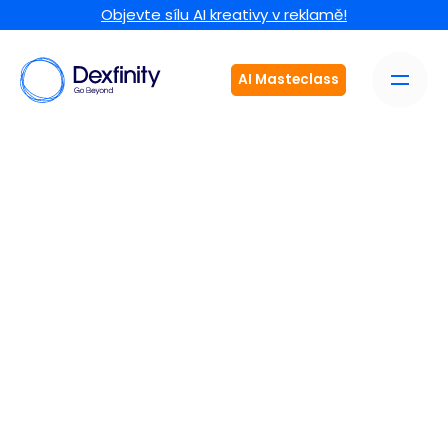
Objevte sílu AI kreativy v reklamě!
AI Masteclass