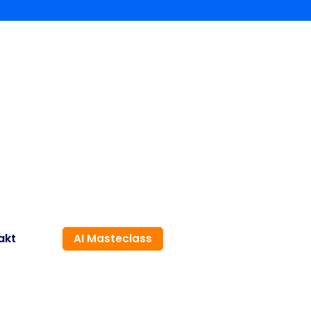
akt
AI Masteclass