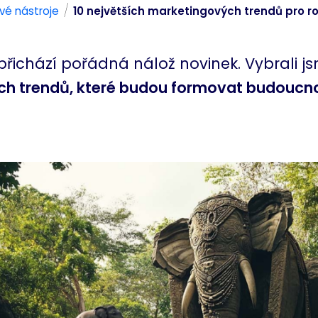
/
vé nástroje
10 největších marketingových trendů pro r
přichází pořádná nálož novinek. Vybrali j
h trendů, které budou formovat budoucn