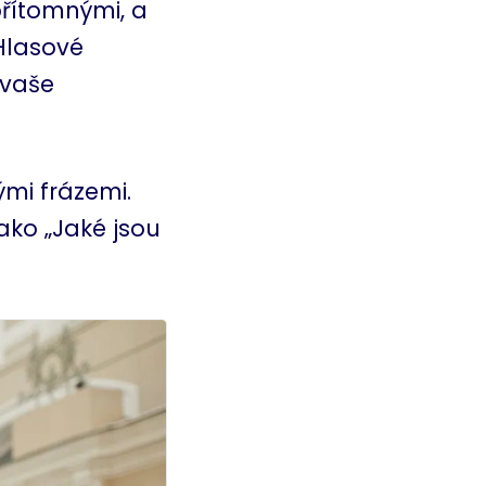
přítomnými, a
 Hlasové
 vaše
ými frázemi.
ako „Jaké jsou