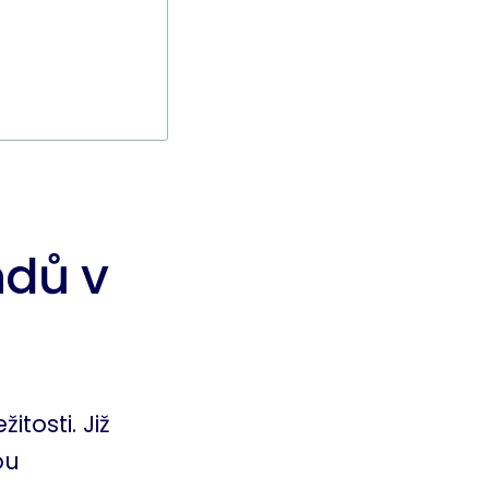
ndů v
tosti. Již
ou