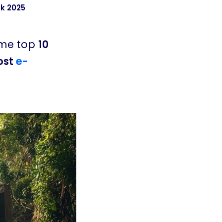
ok 2025
sme top
10
ost
e-