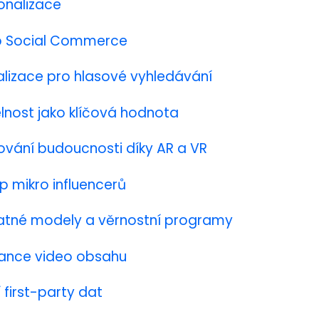
sonalizace
p Social Commerce
alizace pro hlasové vyhledávání
elnost jako klíčová hodnota
ování budoucnosti díky AR a VR
p mikro influencerů
latné modely a věrnostní programy
ance video obsahu
í first-party dat