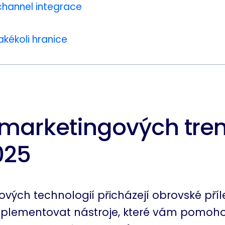
channel integrace
akékoli hranice
 marketingových tre
025
ých technologií přicházejí obrovské příleži
mplementovat nástroje, které vám pomoh