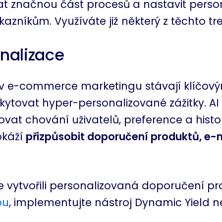
t značnou část procesů a nastavit person
azníkům. Využíváte již některý z těchto t
onalizace
e v e-commerce marketingu stávají klíčov
ytovat hyper-personalizované zážitky. AI
vat chování uživatelů, preference a histor
okáží
přizpůsobit doporučení produktů, e-m
e vytvořili personalizovaná doporučení p
pu
, implementujte nástroj Dynamic Yield