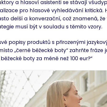
tory a hlasoví asistenti se stávají všudy
alizace pro hlasové vyhledávání kritická.
asto delší a konverzační, což znamená, že
egie musí být v souladu s těmito vzory.
své popisy produktů s přirozenými jazykov
ísto „černé běžecké boty“ zahrňte fráze j
é běžecké boty za méně než 100 eur?“