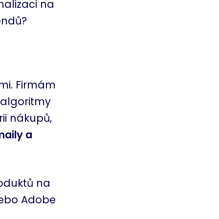
alizaci na
rendů?
ými. Firmám
 algoritmy
ii nákupů,
aily a
roduktů na
 nebo Adobe