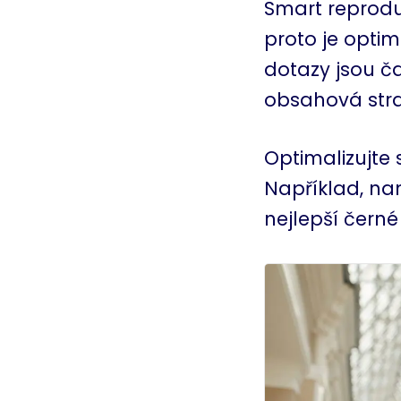
Smart reproduk
proto je optim
dotazy jsou č
obsahová strat
Optimalizujte 
Například, nam
nejlepší čern