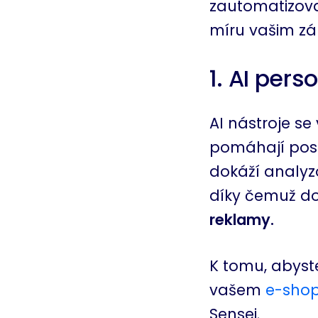
zautomatizova
míru vašim zák
1. AI pers
AI nástroje s
pomáhají posk
dokáží analyzo
díky čemuž d
reklamy.
K tomu, abyst
vašem
e-sho
Sensei.