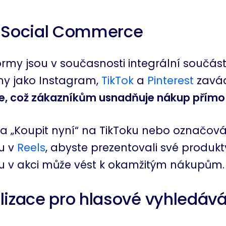
p Social Commerce
ormy jsou v současnosti integrální součást
rmy jako Instagram,
TikTok
a
Pinterest
zavád
e, což zákazníkům usnadňuje nákup přímo z
tka „Koupit nyní“ na TikToku nebo označov
u v
Reels
, abyste prezentovali své produk
u v akci může vést k okamžitým nákupům.
lizace pro hlasové vyhledává