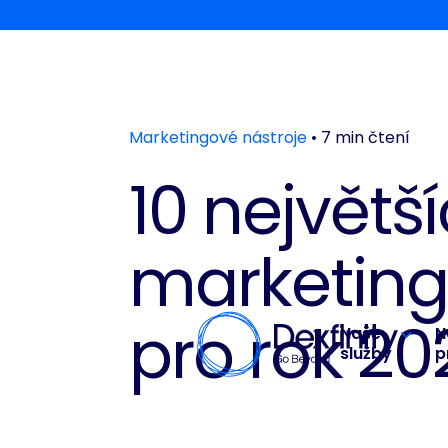
Marketingové nástroje
• 7 min čtení
10 největš
marketing
pro rok 20
Naše
N
služby
p