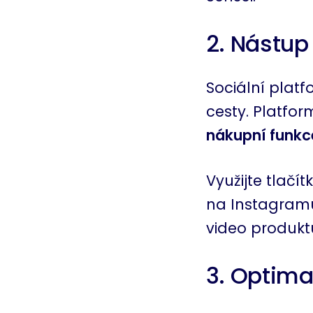
2. Nástu
Sociální platf
cesty. Platfo
nákupní funkc
Využijte tlačí
na Instagram
video produkt
3. Optima