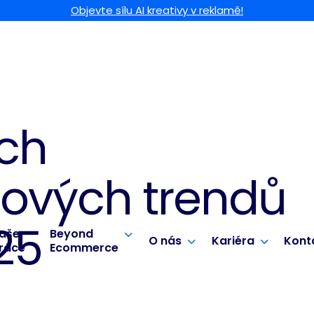
Objevte sílu AI kreativy v reklamě!
ích
ových trendů
25
aše
Beyond
O nás
Kariéra
Kont
ráce
Ecommerce