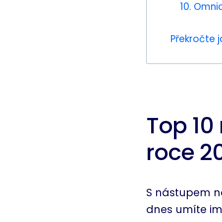
10. Omni
Překročte j
Top 10
roce 2
S nástupem nov
dnes umíte i