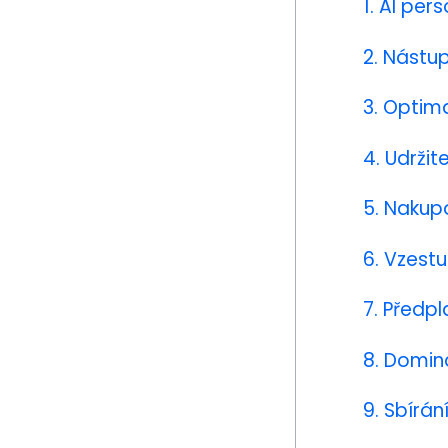
1. AI per
2. Nástu
3. Optim
4. Udržit
5. Nakup
6. Vzestu
7. Předp
8. Domin
9. Sbírán