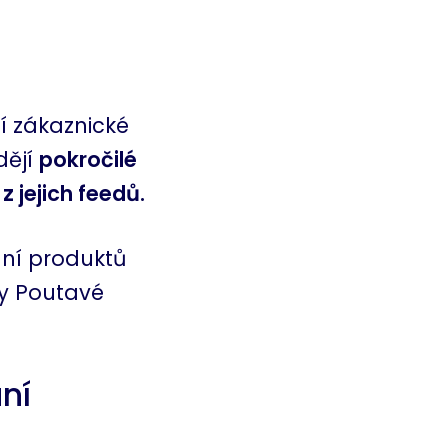
í zákaznické
ějí
pokročilé
 jejich feedů.
ání produktů
ty Poutavé
ní