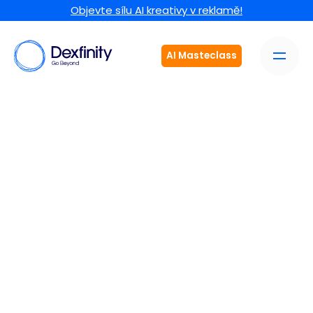
Objevte sílu AI kreativy v reklamě!
AI Masteclass