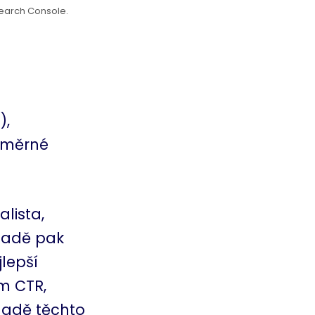
earch Console.
),
růměrné
lista,
kladě pak
lepší
ým CTR,
ladě těchto