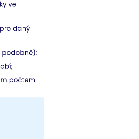
ky ve
pro daný
a podobně);
obí;
ším počtem