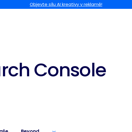
Objevte sílu AI kreativy v reklamě!
rch Console
aše
Beyond