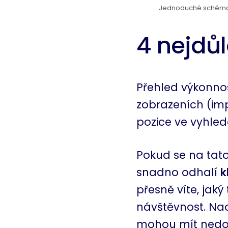
Jednoduché schéma u
4 nejdůl
Přehled výkonnost
zobrazeních (im
pozice ve vyhled
Pokud se na tato
snadno odhalí
k
přesně víte, jak
návštěvnost. Nao
mohou mít nedos