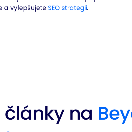
e a vylepšujete
SEO strategii
.
í články na
Bey