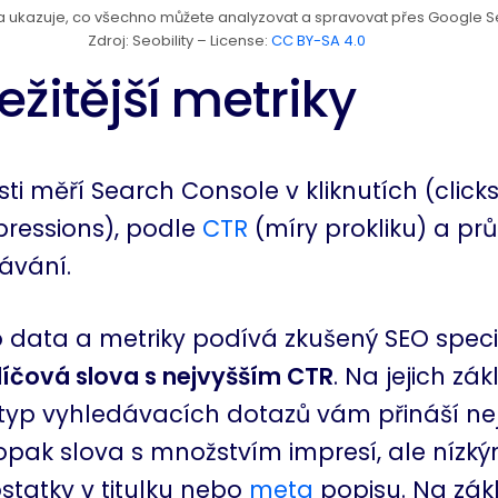
kazuje, co všechno můžete analyzovat a spravovat přes Google S
Zdroj: Seobility – License:
CC BY-SA 4.0
ežitější metriky
i měří Search Console v kliknutích (clicks
pressions), podle
CTR
(míry prokliku) a p
ávání.
 data a metriky podívá zkušený SEO specia
líčová slova s ​​nejvyšším CTR
. Na jejich zá
ý typ vyhledávacích dotazů vám přináší nej
pak slova s ​​množstvím impresí, ale nízk
tatky v titulku nebo
meta
popisu. Na zák