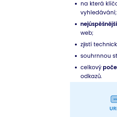
na která klíč
vyhledávání;
nejúspěšnější
web;
zjistí techn
souhrnnou st
celkový
poče
odkazů.