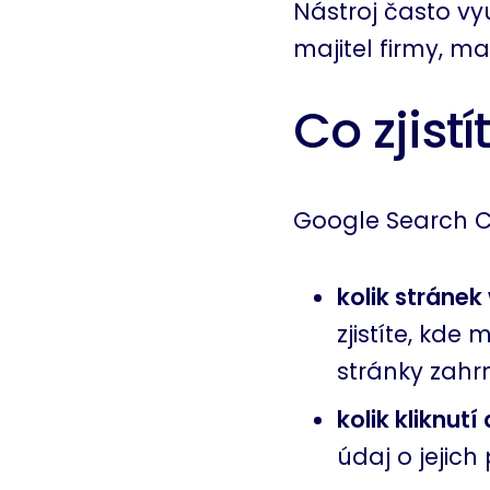
Nástroj často vy
majitel firmy, m
Co zjist
Google Search C
kolik stráne
zjistíte, kde
stránky zahr
kolik kliknutí
údaj o jejich