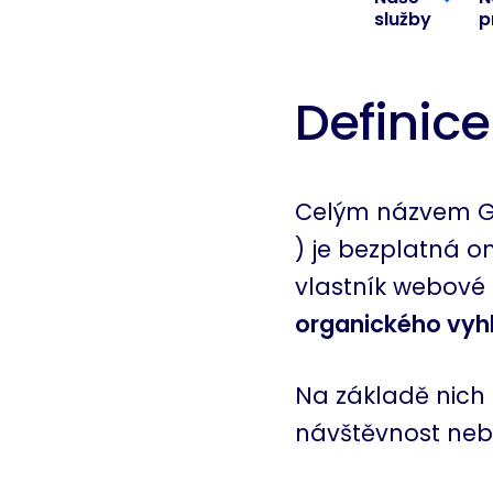
služby
p
Definice
Celým názvem G
) je bezplatná o
vlastník webové 
organického vyh
Na základě nich
návštěvnost nebo