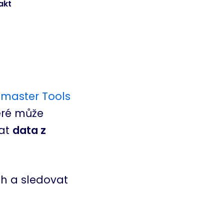
akt
master Tools
eré může
vat
data z
h a sledovat