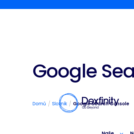
Google Sea
/
/
Domů
Slovník
Google Search Console
Naše
N