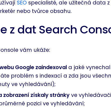
užívají
SEO
specialisté, ale užitečná data z 
arketér nebo tvůrce obsahu.
íte z dat Search Cons
onsole vám ukáže:
k webu Google zaindexoval
a jaké vynechal
 máte problém s indexací a zda jsou všechn
nuty ve vyhledávání);
 a zobrazení získaly stránky
ve vyhledávači
 průměrné pozici ve vyhledávání;