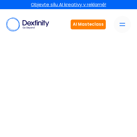
Objevte sílu AI kreativy v reklamě!
AI Masteclass