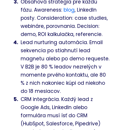
Obsahová stratégia pre každú
fázu. Awareness:
blog
, LinkedIn
posty. Consideration: case studies,
webináre, porovnania. Decision:
demo, ROI kalkulačka, referencie.
Lead nurturing automácia. Email
sekvencia po stiahnutí lead
magnetu alebo po demo requeste.
V B2B je 80 % leadov nezrelých v
momente prvého kontaktu, ale 80
% z nich nakoniec kúpi od niekoho
do 18 mesiacov.
CRM integrácia. Každý lead z
Google Ads, LinkedIn alebo
formulára musí ísť do CRM
(HubSpot, Salesforce, Pipedrive)