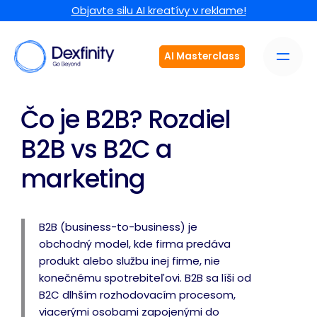
Objavte silu AI kreatívy v reklame!
AI Masterclass
Čo je B2B? Rozdiel
B2B vs B2C a
marketing
B2B (business-to-business) je
obchodný model, kde firma predáva
produkt alebo službu inej firme, nie
konečnému spotrebiteľovi. B2B sa líši od
B2C dlhším rozhodovacím procesom,
viacerými osobami zapojenými do