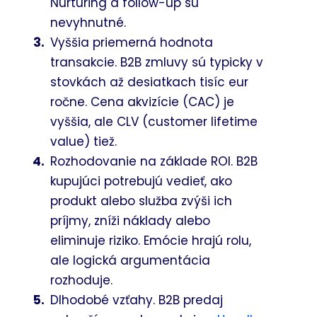
Nurturing a follow-up sú
nevyhnutné.
Vyššia priemerná hodnota
transakcie. B2B zmluvy sú typicky v
stovkách až desiatkach tisíc eur
ročne. Cena akvizície (CAC) je
vyššia, ale CLV (customer lifetime
value) tiež.
Rozhodovanie na základe ROI. B2B
kupujúci potrebujú vedieť, ako
produkt alebo služba zvýši ich
príjmy, zníži náklady alebo
eliminuje riziko. Emócie hrajú rolu,
ale logická argumentácia
rozhoduje.
Dlhodobé vzťahy. B2B predaj