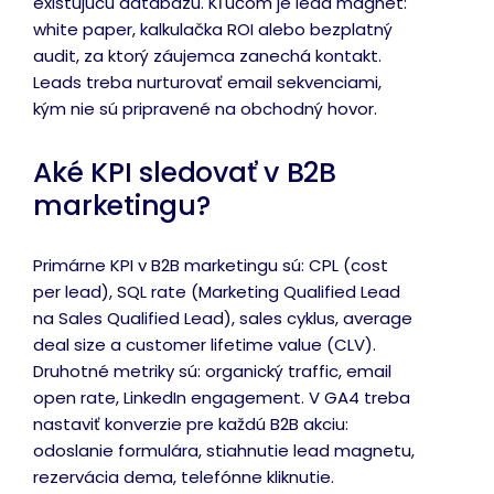
existujúcu databázu. Kľúčom je lead magnet:
white paper, kalkulačka ROI alebo bezplatný
audit, za ktorý záujemca zanechá kontakt.
Leads treba nurturovať email sekvenciami,
kým nie sú pripravené na obchodný hovor.
Aké KPI sledovať v B2B
marketingu?
Primárne KPI v B2B marketingu sú: CPL (cost
per lead), SQL rate (Marketing Qualified Lead
na Sales Qualified Lead), sales cyklus, average
deal size a customer lifetime value (CLV).
Druhotné metriky sú: organický traffic, email
open rate, LinkedIn engagement. V GA4 treba
nastaviť konverzie pre každú B2B akciu:
odoslanie formulára, stiahnutie lead magnetu,
rezervácia dema, telefónne kliknutie.