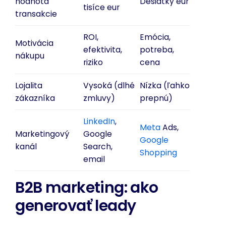
hodnota
Desiatky eur
tisíce eur
transakcie
ROI,
Emócia,
Motivácia
efektivita,
potreba,
nákupu
riziko
cena
Lojalita
Vysoká (dlhé
Nízka (ľahko
zákazníka
zmluvy)
prepnú)
LinkedIn
,
Meta
Ads,
Marketingový
Google
Google
kanál
Search,
Shopping
email
B2B marketing: ako
generovať leady