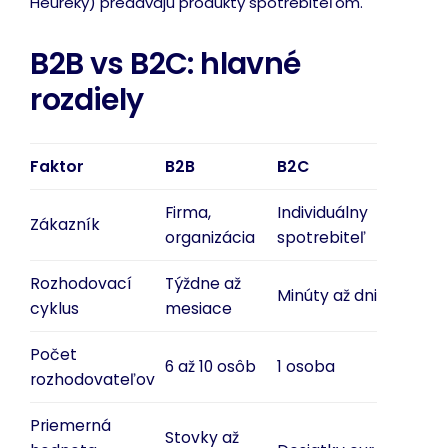
Heureky) predávajú produkty spotrebiteľom.
B2B vs B2C: hlavné
rozdiely
Faktor
B2B
B2C
Firma,
Individuálny
Zákazník
organizácia
spotrebiteľ
Rozhodovací
Týždne až
Minúty až dni
cyklus
mesiace
Počet
6 až 10 osôb
1 osoba
rozhodovateľov
Priemerná
Stovky až