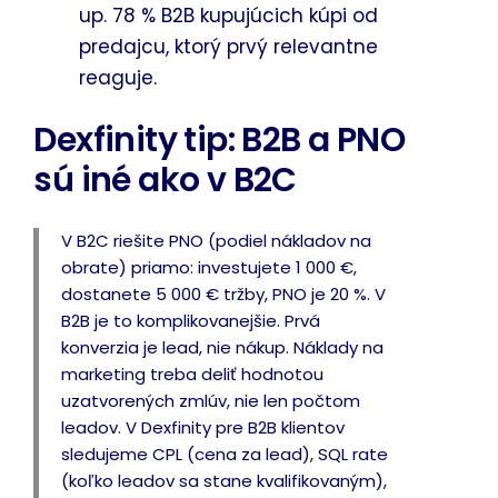
up. 78 % B2B kupujúcich kúpi od
predajcu, ktorý prvý relevantne
reaguje.
Dexfinity tip: B2B a PNO
sú iné ako v B2C
V B2C riešite PNO (podiel nákladov na
obrate) priamo: investujete 1 000 €,
dostanete 5 000 € tržby, PNO je 20 %. V
B2B je to komplikovanejšie. Prvá
konverzia je lead, nie nákup. Náklady na
marketing treba deliť hodnotou
uzatvorených zmlúv, nie len počtom
leadov. V Dexfinity pre B2B klientov
sledujeme CPL (cena za lead), SQL rate
(koľko leadov sa stane kvalifikovaným),