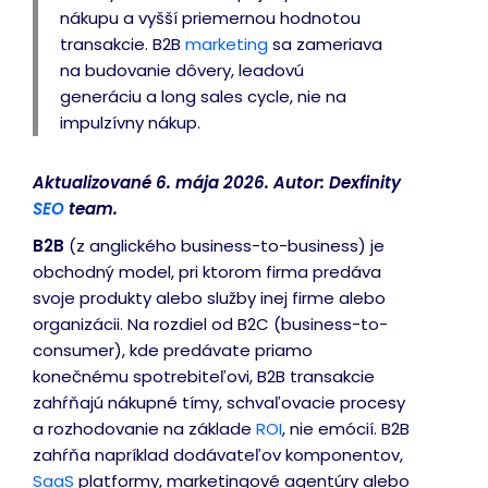
nákupu a vyšší priemernou hodnotou
transakcie. B2B
marketing
sa zameriava
na budovanie dôvery, leadovú
generáciu a long sales cycle, nie na
impulzívny nákup.
Aktualizované 6. mája 2026. Autor: Dexfinity
SEO
team.
B2B
(z anglického business-to-business) je
obchodný model, pri ktorom firma predáva
svoje produkty alebo služby inej firme alebo
organizácii. Na rozdiel od B2C (business-to-
consumer), kde predávate priamo
konečnému spotrebiteľovi, B2B transakcie
zahŕňajú nákupné tímy, schvaľovacie procesy
a rozhodovanie na základe
ROI
, nie emócií. B2B
zahŕňa napríklad dodávateľov komponentov,
SaaS
platformy, marketingové agentúry alebo