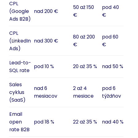
CPL
50 až 150
pod 40
(Google
nad 200 €
€
€
Ads B2B)
CPL
80 až 200
pod 60
(LinkedIn
nad 300 €
€
€
Ads)
Lead-to-
pod 10 %
20 až 35 %
nad 50 %
SQL rate
Sales
nad 6
2 až 4
pod 6
cyklus
mesiacov
mesiace
týždňov
(SaaS)
Email
open
pod 18 %
22 až 35 %
nad 40 %
rate B2B