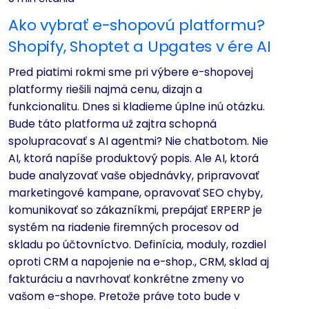
Ako vybrať e-shopovú platformu?
Shopify, Shoptet a Upgates v ére AI
Pred piatimi rokmi sme pri výbere e-shopovej
platformy riešili najmä cenu, dizajn a
funkcionalitu. Dnes si kladieme úplne inú otázku.
Bude táto platforma už zajtra schopná
spolupracovať s AI agentmi? Nie chatbotom. Nie
AI, ktorá napíše produktový popis. Ale AI, ktorá
bude analyzovať vaše objednávky, pripravovať
marketingové kampane, opravovať SEO chyby,
komunikovať so zákazníkmi, prepájať ERPERP je
systém na riadenie firemných procesov od
skladu po účtovníctvo. Definícia, moduly, rozdiel
oproti CRM a napojenie na e-shop., CRM, sklad aj
fakturáciu a navrhovať konkrétne zmeny vo
vašom e-shope. Pretože práve toto bude v