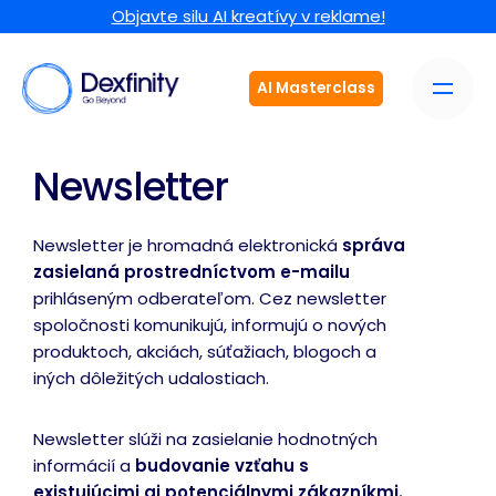
Objavte silu AI kreatívy v reklame!
AI Masterclass
Newsletter
Newsletter je hromadná elektronická
správa
zasielaná prostredníctvom e-mailu
prihláseným odberateľom. Cez newsletter
spoločnosti komunikujú, informujú o nových
produktoch, akciách, súťažiach, blogoch a
iných dôležitých udalostiach.
Newsletter slúži na zasielanie hodnotných
informácií a
budovanie vzťahu s
existujúcimi aj potenciálnymi zákazníkmi.