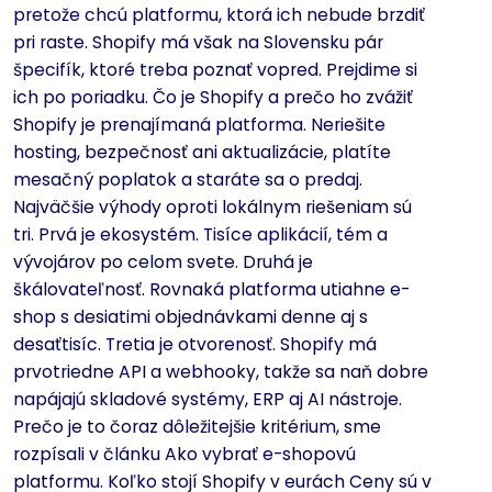
pretože chcú platformu, ktorá ich nebude brzdiť
pri raste. Shopify má však na Slovensku pár
špecifík, ktoré treba poznať vopred. Prejdime si
ich po poriadku. Čo je Shopify a prečo ho zvážiť
Shopify je prenajímaná platforma. Neriešite
hosting, bezpečnosť ani aktualizácie, platíte
mesačný poplatok a staráte sa o predaj.
Najväčšie výhody oproti lokálnym riešeniam sú
tri. Prvá je ekosystém. Tisíce aplikácií, tém a
vývojárov po celom svete. Druhá je
škálovateľnosť. Rovnaká platforma utiahne e-
shop s desiatimi objednávkami denne aj s
desaťtisíc. Tretia je otvorenosť. Shopify má
prvotriedne API a webhooky, takže sa naň dobre
napájajú skladové systémy, ERP aj AI nástroje.
Prečo je to čoraz dôležitejšie kritérium, sme
rozpísali v článku Ako vybrať e-shopovú
platformu. Koľko stojí Shopify v eurách Ceny sú v