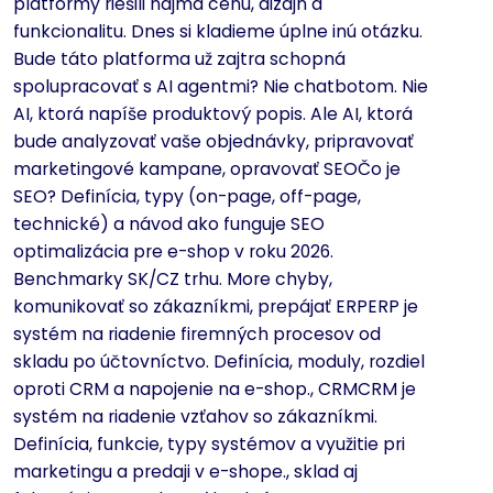
platformy riešili najmä cenu, dizajn a
funkcionalitu. Dnes si kladieme úplne inú otázku.
Bude táto platforma už zajtra schopná
spolupracovať s AI agentmi? Nie chatbotom. Nie
AI, ktorá napíše produktový popis. Ale AI, ktorá
bude analyzovať vaše objednávky, pripravovať
marketingové kampane, opravovať SEOČo je
SEO? Definícia, typy (on-page, off-page,
technické) a návod ako funguje SEO
optimalizácia pre e-shop v roku 2026.
Benchmarky SK/CZ trhu. More chyby,
komunikovať so zákazníkmi, prepájať ERPERP je
systém na riadenie firemných procesov od
skladu po účtovníctvo. Definícia, moduly, rozdiel
oproti CRM a napojenie na e-shop., CRMCRM je
systém na riadenie vzťahov so zákazníkmi.
Definícia, funkcie, typy systémov a využitie pri
marketingu a predaji v e-shope., sklad aj