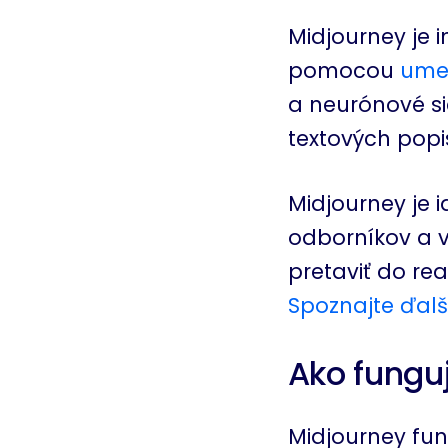
Midjourney je 
pomocou
umel
a neurónové si
textových popi
Midjourney je 
odborníkov a v
pretaviť do rea
Spoznajte ďalš
Ako fungu
Midjourney fu