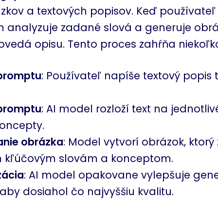
kov a textových popisov. Keď používateľ
 analyzuje zadané slová a generuje obráz
ovedá opisu. Tento proces zahŕňa niekoľko
promptu
: Používateľ napíše textový popis 
promptu
: AI model rozloží text na jednotli
koncepty.
nie obrázka
: Model vytvorí obrázok, ktor
 kľúčovým slovám a konceptom.
zácia
: AI model opakovane vylepšuje gen
aby dosiahol čo najvyššiu kvalitu.