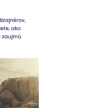
izajnérov,
ete, ako
é zaujmú