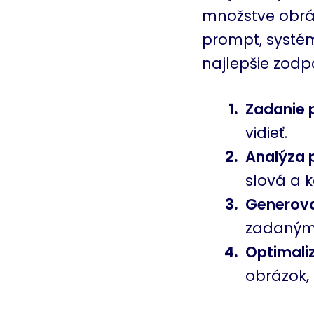
množstve obráz
prompt, systém
najlepšie zodp
Zadanie 
vidieť.
Analýza 
slová a 
Generova
zadaným
Optimali
obrázok, 