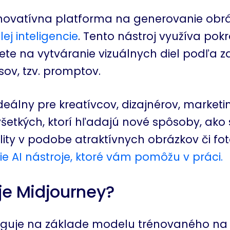
inovatívna platforma na generovanie obr
ej inteligencie
. Tento nástroj využíva pokr
ete na vytváranie vizuálnych diel podľa 
sov, tzv. promptov.
ideálny pre kreatívcov, dizajnérov, market
šetkých, ktorí hľadajú nové spôsoby, ako
lity v podobe atraktívnych obrázkov či foto
ie AI nástroje, ktoré vám pomôžu v práci.
je Midjourney?
nguje na základe modelu trénovaného n