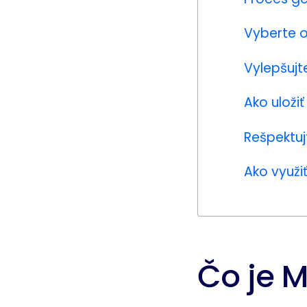
Vyberte o
Vylepšujt
Ako uloži
Rešpektuj
Ako využiť
Čo je 