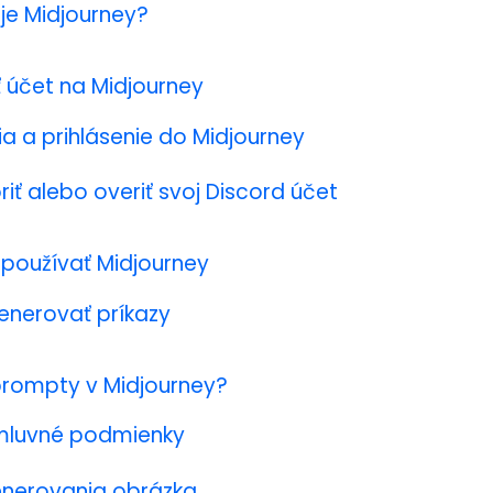
je Midjourney?
ť účet na Midjourney
ia a prihlásenie do Midjourney
riť alebo overiť svoj Discord účet
používať Midjourney
enerovať príkazy
prompty v Midjourney?
zmluvné podmienky
enerovania obrázka