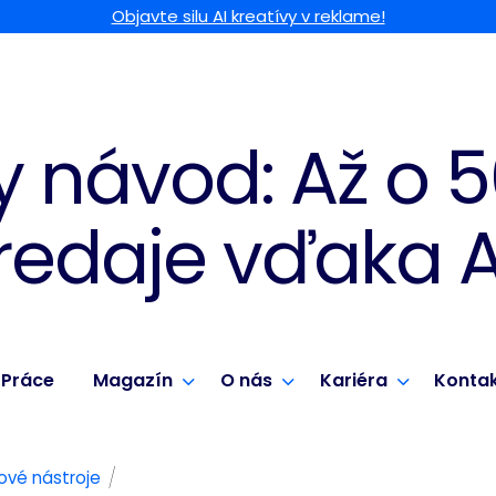
Objavte silu AI kreatívy v reklame!
y návod: Až o 
redaje vďaka A
Práce
Magazín
O nás
Kariéra
Konta
/
ové nástroje