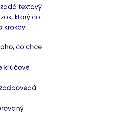
 zadá textový
ok, ktorý čo
 krokov:
toho, čo chce
vé kľúčové
ý zodpovedá
erovaný