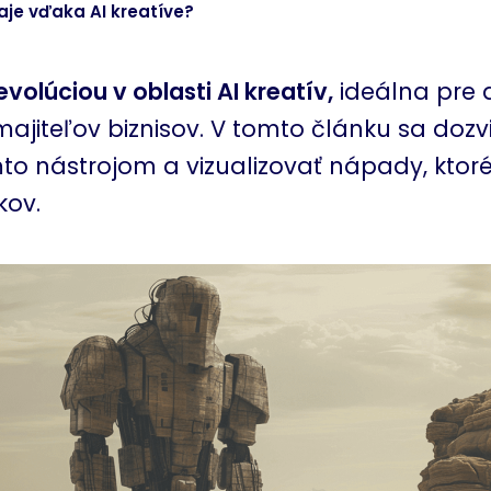
aje vďaka AI kreatíve?
evolúciou v oblasti AI kreatív,
ideálna pre d
ajiteľov biznisov. V tomto článku sa dozvi
to nástrojom a vizualizovať nápady, ktor
kov.