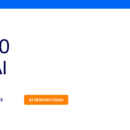
50
I
kt
AI Masterclass