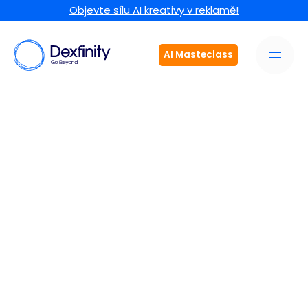
Objevte sílu AI kreativy v reklamě!
AI Masteclass