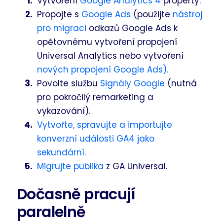
Vytvoření
Google Analytics 4
property.
Propojte s
Google Ads
(použijte
nástroj
pro migraci
odkazů Google Ads k
opětovnému vytvoření propojení
Universal Analytics nebo vytvoření
nových propojení Google Ads).
Povolte službu
Signály Google
(nutná
pro pokročilý remarketing a
vykazování).
Vytvořte, spravujte a importujte
konverzní události GA4 jako
sekundární.
Migrujte publika
z GA Universal.
Dočasně pracují
paralelně