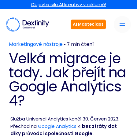
Objevte sílu AI kreativy v reklamě!
AI Masteclass
Marketingové nástroje
• 7 min čtení
Velká migrace je
tady. Jak přejít na
Google Analytics
4?
Služba Universal Analytics končí 30. Červen 2023.
Přechod na
Google Analytics
4
bez ztráty dat
díky průvodci společnosti Google.