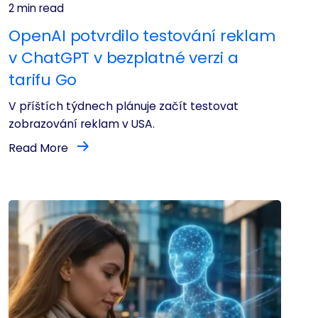
2 min read
OpenAI potvrdilo testování reklam
v ChatGPT v bezplatné verzi a
tarifu Go
V příštích týdnech plánuje začít testovat
zobrazování reklam v USA.
Read More