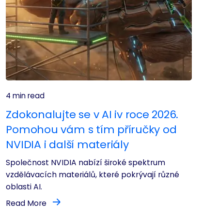
4 min read
Zdokonalujte se v AI iv roce 2026.
Pomohou vám s tím příručky od
NVIDIA i další materiály
Společnost NVIDIA nabízí široké spektrum
vzdělávacích materiálů, které pokrývají různé
oblasti AI.
Read More