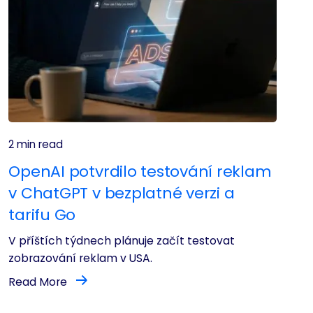
2 min read
OpenAI potvrdilo testování reklam
v ChatGPT v bezplatné verzi a
tarifu Go
V příštích týdnech plánuje začít testovat
zobrazování reklam v USA.
Read More