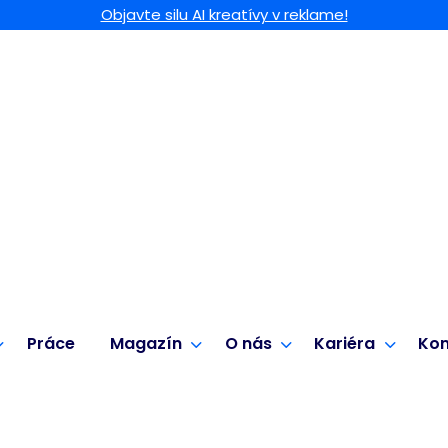
Objavte silu AI kreatívy v reklame!
Práce
Magazín
O nás
Kariéra
Kon