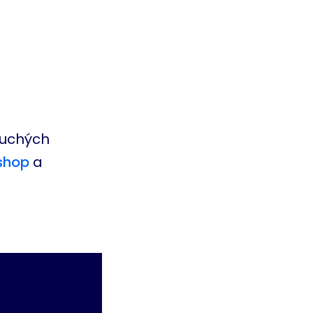
duchých
shop
a