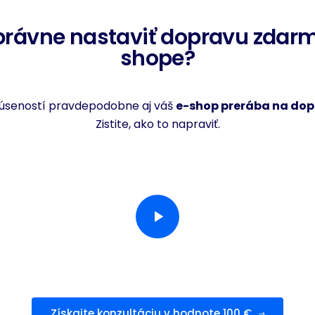
právne nastaviť dopravu zdarm
shope?
kúseností pravdepodobne aj váš
e-shop prerába na do
Zistite, ako to napraviť.
Získajte konzultáciu v hodnote 100 €