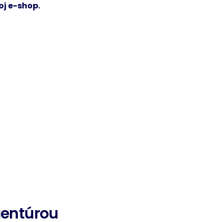
oj e-shop.
gentúrou