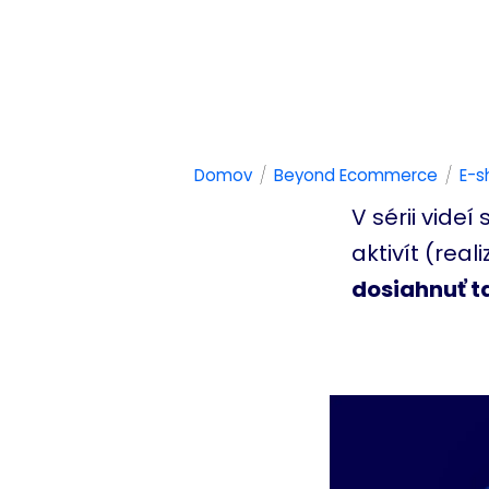
/
/
Domov
Beyond Ecommerce
E-s
V sérii vide
aktivít (rea
dosiahnuť ta