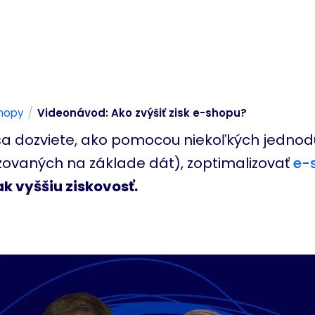
/
hopy
Videonávod: Ako zvýšiť zisk e-shopu?
í sa dozviete, ako pomocou niekoľkých jedno
lizovaných na základe dát), zoptimalizovať
e-
k vyššiu ziskovosť.