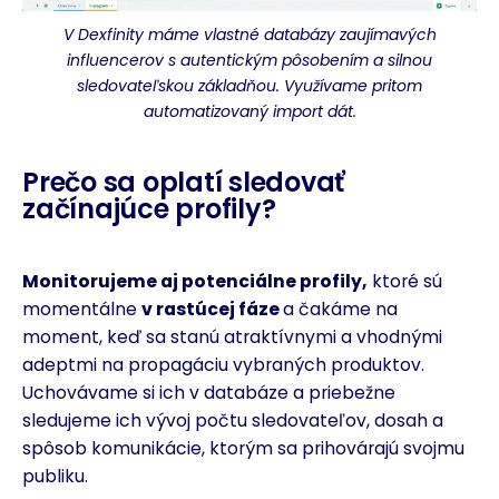
V Dexfinity máme vlastné databázy zaujímavých
influencerov s autentickým pôsobením a silnou
sledovateľskou základňou. Využívame pritom
automatizovaný import dát.
Prečo sa oplatí sledovať
začínajúce profily?
Monitorujeme aj potenciálne profily,
ktoré sú
momentálne
v rastúcej fáze
a čakáme na
moment, keď sa stanú atraktívnymi a vhodnými
adeptmi na propagáciu vybraných produktov.
Uchovávame si ich v databáze a priebežne
sledujeme ich vývoj počtu sledovateľov, dosah a
spôsob komunikácie, ktorým sa prihovárajú svojmu
publiku.