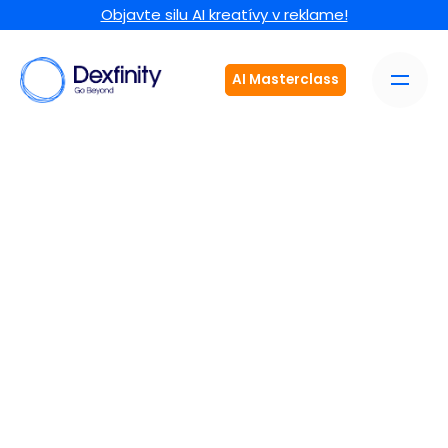
Objavte silu AI kreatívy v reklame!
AI Masterclass