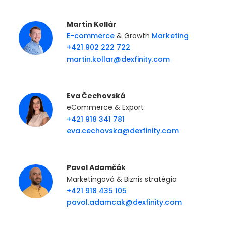
Martin Kollár
E-commerce
& Growth
Marketing
+421 902 222 722
martin.kollar@dexfinity.com
Eva Čechovská
eCommerce & Export
+421 918 341 781
eva.cechovska@dexfinity.com
Pavol Adamčák
Marketingová & Biznis stratégia
+421 918 435 105
pavol.adamcak@dexfinity.com