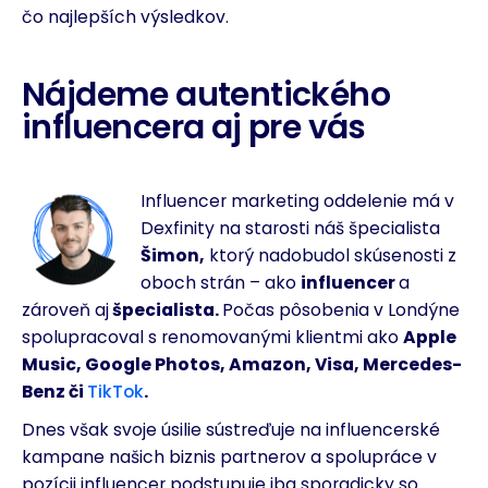
čo najlepších výsledkov.
Nájdeme autentického
influencera aj pre vás
Influencer marketing oddelenie má v
Dexfinity na starosti náš špecialista
Šimon,
ktorý nadobudol skúsenosti z
oboch strán – ako
influencer
a
zároveň aj
špecialista.
Počas pôsobenia v Londýne
spolupracoval s renomovanými klientmi ako
Apple
Music, Google Photos, Amazon, Visa, Mercedes-
Benz či
TikTok
.
Dnes však svoje úsilie sústreďuje na influencerské
kampane našich biznis partnerov a
spolupráce v
pozícii influencer podstupuje iba sporadicky so