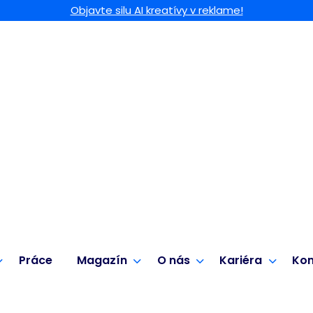
Objavte silu AI kreatívy v reklame!
Práce
Magazín
O nás
Kariéra
Kon