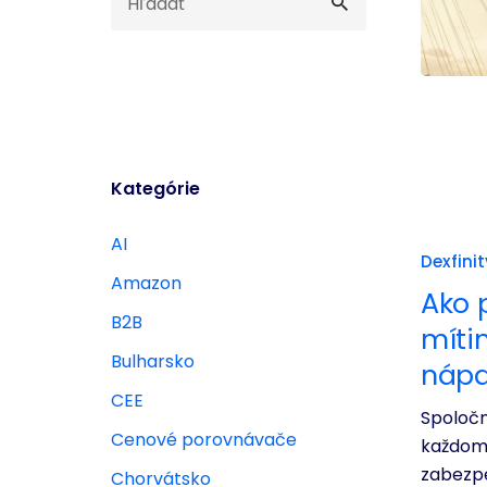
Kategórie
AI
Dexfinit
Amazon
Ako 
B2B
míti
Bulharsko
náp
CEE
Spoločn
Cenové porovnávače
každom 
zabezpe
Chorvátsko