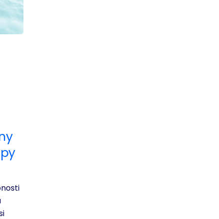
ny
ipy
nosti
ú
si