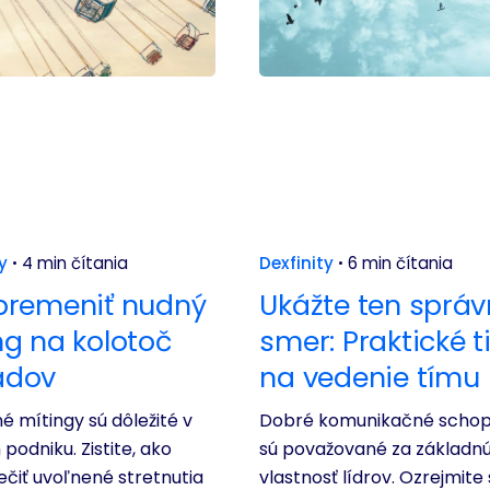
y
4 min čítania
Dexfinity
6 min čítania
premeniť nudný
Ukážte ten správ
ng na kolotoč
smer: Praktické t
adov
na vedenie tímu
é mítingy sú dôležité v
Dobré komunikačné schop
podniku. Zistite, ako
sú považované za základn
čiť uvoľnené stretnutia
vlastnosť lídrov. Ozrejmite 