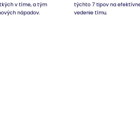
tkých v tíme, a tým
týchto 7 tipov na efektívn
nových nápadov.
vedenie tímu.