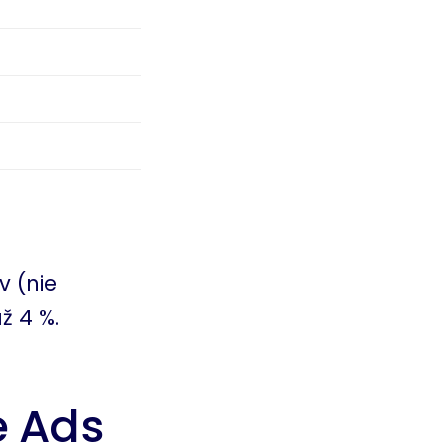
v (nie
ž 4 %.
e Ads