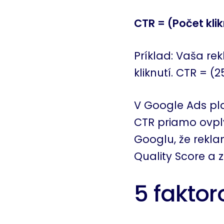
CTR = (Počet klik
Príklad: Vaša re
kliknutí. CTR = (2
V Google Ads plat
CTR priamo ovply
Googlu, že rekla
Quality Score a z
5 faktor