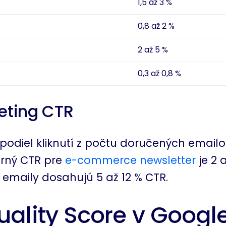
1,5 až 3 %
0,8 až 2 %
2 až 5 %
0,3 až 0,8 %
eting CTR
podiel kliknutí z počtu doručených emailo
erný CTR pre
e-commerce
newsletter
je 2 a
emaily dosahujú 5 až 12 % CTR.
uality Score v Googl