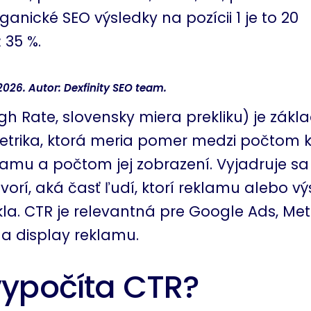
ganické SEO výsledky na pozícii 1 je to 20
 35 %.
026. Autor: Dexfinity SEO team.
gh Rate, slovensky miera prekliku) je zákl
trika, ktorá meria pomer medzi počtom kl
amu a počtom jej zobrazení. Vyjadruje sa
rí, aká časť ľudí, ktorí reklamu alebo výs
kla. CTR je relevantná pre Google Ads, Met
a display reklamu.
vypočíta CTR?