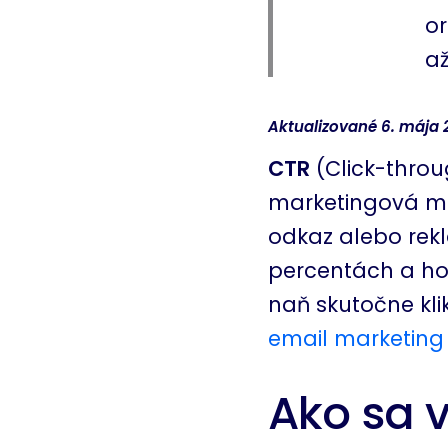
or
až
Aktualizované 6. mája 2
CTR
(Click-throu
marketingová me
odkaz alebo rekl
percentách a hovo
naň skutočne kli
email marketing
Ako sa 