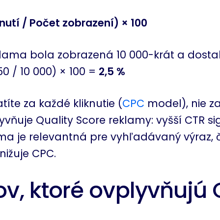
nutí / Počet zobrazení) × 100
klama bola zobrazená 10 000-krát a dosta
50 / 10 000) × 100 =
2,5 %
íte za každé kliknutie (
CPC
model), nie za
vňuje Quality Score reklamy: vyšší CTR sig
ma je relevantná pre vyhľadávaný výraz, 
nižuje CPC.
ov, ktoré ovplyvňujú