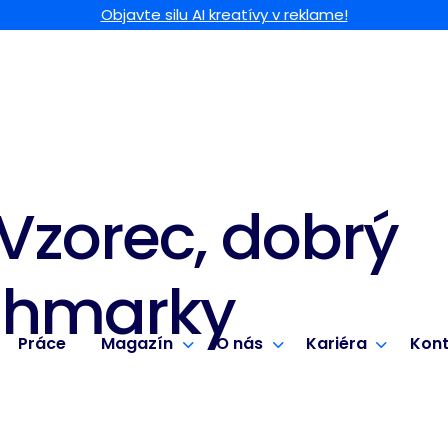
Objavte silu AI kreatívy v reklame!
Vzorec, dobrý
chmarky
Práce
Magazín
O nás
Kariéra
Kont