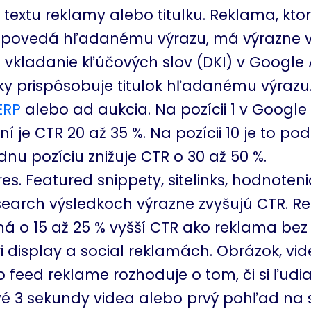
textu reklamy alebo titulku. Reklama, ktore
povedá hľadanému výrazu, má výrazne vy
vkladanie kľúčových slov (DKI) v Google
y prispôsobuje titulok hľadanému výrazu
ERP
alebo ad aukcia. Na pozícii 1 v Googl
 je CTR 20 až 35 %. Na pozícii 10 je to pod
dnu pozíciu znižuje CTR o 30 až 50 %.
es. Featured snippety, sitelinks, hodnoteni
search výsledkoch výrazne zvyšujú CTR. R
má o 15 až 25 % vyšší CTR ako reklama bez 
i display a social reklamách. Obrázok, vi
o feed reklame rozhoduje o tom, či si ľudi
vé 3 sekundy videa alebo prvý pohľad na s