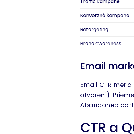
Traffic kampane
Konverzné kampane
Retargeting
Brand awareness
Email mark
Email CTR meria 
otvorení). Priem
Abandoned cart 
CTR a Q