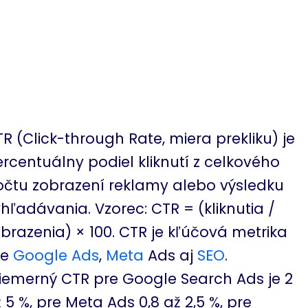
R (Click-through Rate, miera prekliku) je
rcentuálny podiel kliknutí z celkového
čtu zobrazení reklamy alebo výsledku
hľadávania. Vzorec: CTR = (kliknutia /
brazenia) × 100. CTR je kľúčová metrika
re
Google Ads
,
Meta
Ads aj
SEO
.
iemerný CTR pre Google Search Ads je 2
 5 %, pre Meta Ads 0,8 až 2,5 %, pre