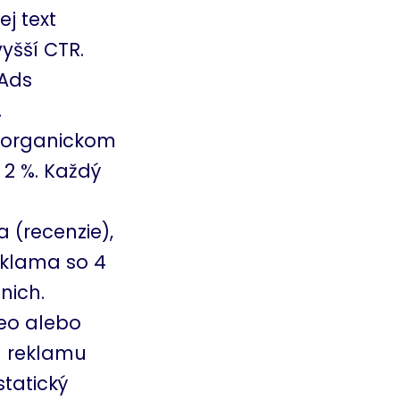
j text
šší CTR.
 Ads
.
e organickom
 2 %. Každý
a (recenzie),
eklama so 4
nich.
deo alebo
a reklamu
tatický