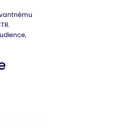
levantnému
TR.
udience,
e