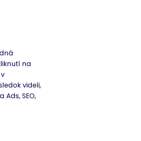
adná
iknutí na
 v
ledok videli,
a Ads, SEO,