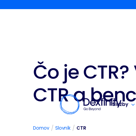
Čo je CTR? 
CTR a ben
Služby
/
/
Domov
Slovník
CTR