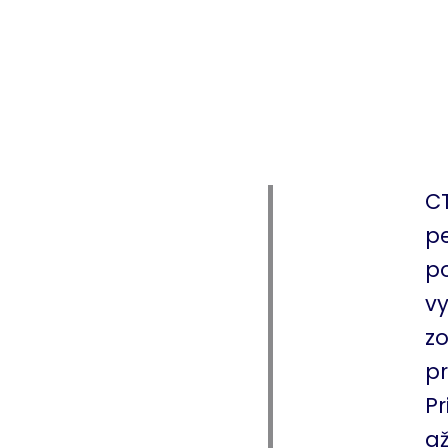
CT
pe
po
vy
zo
p
Pr
až