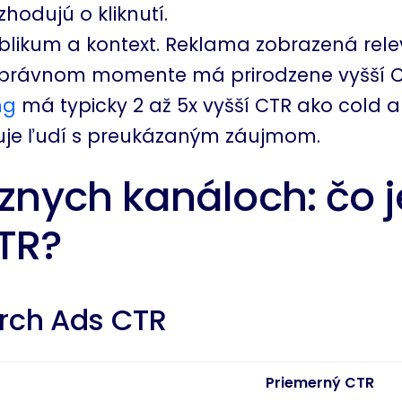
hodujú o kliknutí.
blikum a kontext. Reklama zobrazená re
správnom momente má prirodzene vyšší C
ng
má typicky 2 až 5x vyšší CTR ako cold a
uje ľudí s preukázaným záujmom.
znych kanáloch: čo j
TR?
rch Ads CTR
Priemerný CTR