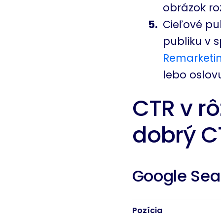
obrázok roz
Cieľové pu
publiku v 
Remarketi
lebo oslov
CTR v rô
dobrý C
Google Sea
Pozícia