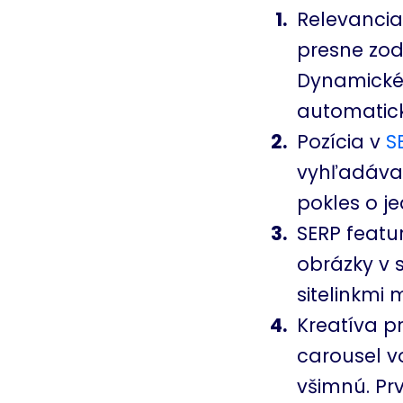
Relevancia 
presne zod
Dynamické 
automatick
Pozícia v
S
vyhľadávaní
pokles o je
SERP featur
obrázky v 
sitelinkmi 
Kreatíva pr
carousel v
všimnú. Pr