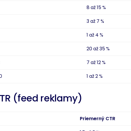
8 až 15 %
3 až 7 %
1 až 4 %
20 až 35 %
3
7 až 12 %
0
1 až 2 %
TR (feed reklamy)
Priemerný CTR