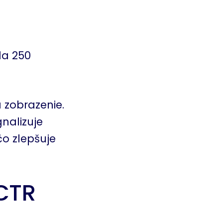
la 250
 zobrazenie.
nalizuje
čo zlepšuje
 CTR