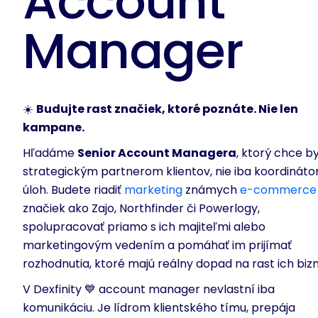
Account
Manager
☀️
Budujte rast značiek, ktoré poznáte. Nie len
kampane.
Hľadáme
Senior Account Managera
, ktorý chce b
strategickým partnerom klientov, nie iba koordinát
úloh. Budete riadiť
marketing
známych
e-commerce
značiek ako Zajo, Northfinder či Powerlogy,
spolupracovať priamo s ich majiteľmi alebo
marketingovým vedením a pomáhať im prijímať
rozhodnutia, ktoré majú reálny dopad na rast ich bizn
V Dexfinity 💙 account manager nevlastní iba
komunikáciu. Je lídrom klientského tímu, prepája