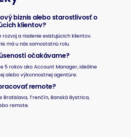
nový biznis alebo starostlivosť o
júcich klientov?
rozvoj a riadenie existujúcich klientov.
nis má u nás samostatnú rolu.
kúsenosti očakávame?
e 5 rokov ako Account Manager, ideálne
lnej alebo výkonnostnej agentúre.
pracovať remote?
 Bratislava, Trenčín, Banská Bystrica,
ebo remote.