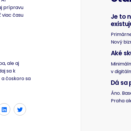
aj prípravu
 viac času
Je to 
existu
Primárne 
Nový biz
Aké s
a, ale aj
Minimáln
aj sa k
v digitá
 a čoskoro sa
Dá sa 
Áno. Base
Praha al