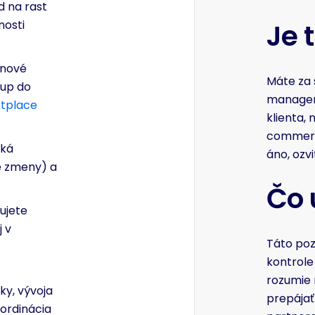
d na rast
nosti
Je 
 nové
Máte za 
tup do
manager 
tplace
klienta,
commerce
iká
áno, ozvi
é zmeny) a
Čo 
ujete
j v
Táto pozí
kontrole
rozumie m
iky, vývoja
prepájať
oordinácia