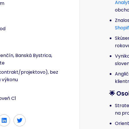
Analyt
om
obcho
Znalo
Shopi
 od
Skúse
rokova
renčín, Banská Bystrica,
Vynik
te
slove
kontrakt/projektovo), bez
Anglič
a výkonu
klient
🌟 Os
roveň C1
Strat
na pro
Orient