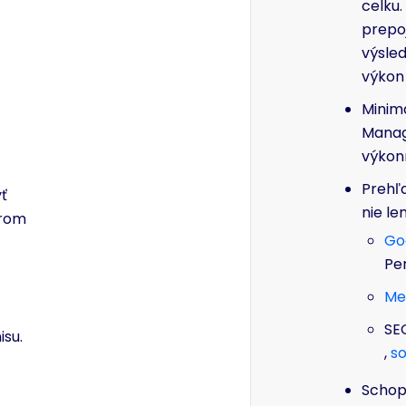
celku.
prepoj
výsled
výkon
Minimá
Manage
výkon
Prehľ
yť
nie le
orom
Go
Pe
Me
SE
isu.
,
so
Schopn