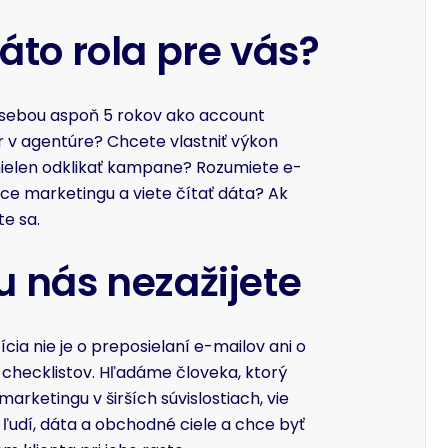
táto rola pre vás?
sebou aspoň 5 rokov ako account
v agentúre? Chcete vlastniť výkon
 nielen odklikať kampane? Rozumiete e-
 marketingu a viete čítať dáta? Ak
te sa.
u nás nezažijete
cia nie je o preposielaní e-mailov ani o
 checklistov. Hľadáme človeka, ktorý
arketingu v širších súvislostiach, vie
 ľudí, dáta a obchodné ciele a chce byť