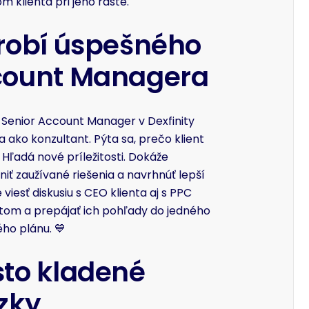
m klienta pri jeho raste.
robí úspešného
count Managera
Senior Account Manager v Dexfinity
 ako konzultant. Pýta sa, prečo klient
 Hľadá nové príležitosti. Dokáže
iť zaužívané riešenia a navrhnúť lepší
 viesť diskusiu s CEO klienta aj s PPC
stom a prepájať ich pohľady do jedného
ho plánu. 💙
to kladené
zky