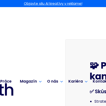
Objavte silu AI kreatívy v reklame!
🧩
P
kan
th
Práce
Magazín
O nás
Kariéra
Konta
✅ Skús
Strate