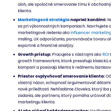
úloh, ale spoločné smerovanie tímu k obchodn
klienta.
Marketingová stratégia
naprieč kanálmi:
Ne
sa pri výkonnostných kampaniach. Navrhujete aj 
marketingové riešenia ako
influencer marketin
mailing, UX odporúčania, porovnávače tovaru a
exportné a finančné analýzy.
Growth prístup:
Pracujete s nástrojmi ako
ROI
growth frameworkmi, ktoré presahujú klasickú 
kampaní a posúvajú klienta k reálnemu biznisov
Priestor ovplyvňovať smerovanie klienta:
Oč
vlastný názor, schopnosť argumentovať dátami 
nové príležitosti. Nehľadáme človeka, ktorý iba 
zadania, ale partnera, ktorý pomáha určovať ďa
marketingu klienta.
AI ako súčasť každodennej práce:
Využívame