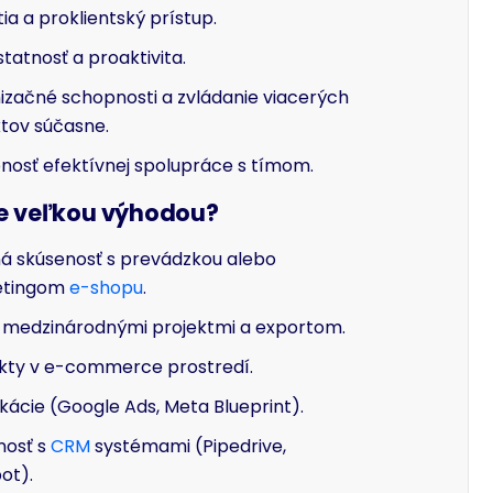
a a proklientský prístup.
atnosť a proaktivita.
izačné schopnosti a zvládanie viacerých
tov súčasne.
nosť efektívnej spolupráce s tímom.
je veľkou výhodou?
ná skúsenosť s prevádzkou alebo
etingom
e-shopu
.
s medzinárodnými projektmi a exportom.
kty v e-commerce prostredí.
ikácie (Google Ads, Meta Blueprint).
nosť s
CRM
systémami (Pipedrive,
ot).