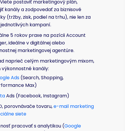
 Viete postaviť marketingový plán,
iť kanály a zodpovedať za biznisové
ky (tržby, zisk, podiel na trhu), nie len za
 jednotlivých kampaní.
lne 5 rokov praxe na pozícii Account
r, ideálne v digitálnej alebo
nostnej marketingovej agentúre.
ad naprieč celým marketingovým mixom,
n výkonnostné kanály:
ogle Ads
(Search, Shopping,
rformance Max)
ta
Ads (Facebook, Instagram)
O, porovnávače tovaru,
e-mail marketing
ciálne siete
osť pracovať s analytikou (
Google