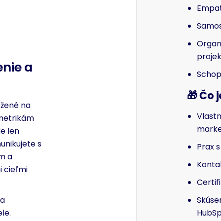
Empati
Samost
Organ
projek
nie a
Schop
🎁
Čo 
ožené na
Vlast
 metrikám
mark
e len
unikujete s
Prax 
m a
Konta
 cieľmi
Certif
Skúse
za
HubSp
le.