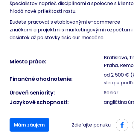
špecialistov naprieč disciplínami a spoločne s klient
hľadá nové príležitosti rastu.
Budete pracovať s etablovanými e-commerce
značkami a projektmi s marketingovými rozpočtami
desiatok až po stovky tisíc eur mesačne.
Bratislava, T
Miesto práce:
Praha, Remo
od 2 500 € (
Finančné ohodnotenie:
stropu podľ
Úroveň seniority:
Senior
Jazykové schopnosti:
angličtina ú
Zdieľajte ponuku
Mám záujem