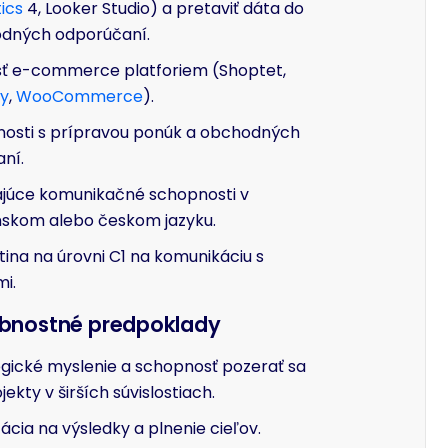
ics
4, Looker Studio) a pretaviť dáta do
dných odporúčaní.
sť e-commerce platforiem (Shoptet,
fy
,
WooCommerce
).
nosti s prípravou ponúk a obchodných
ní.
ajúce komunikačné schopnosti v
nskom alebo českom jazyku.
tina na úrovni C1 na komunikáciu s
mi.
obnostné predpoklady
egické myslenie a schopnosť pozerať sa
jekty v širších súvislostiach.
ácia na výsledky a plnenie cieľov.