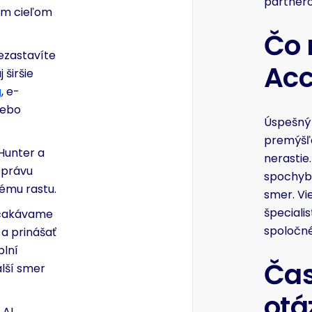
partnero
ým cieľom
Čo 
zastavíte
Ac
širšie
g
, e-
lebo
Úspešný 
premýšľa
Hunter a
nerastie.
správu
spochybn
ému rastu.
smer. Vie
špeciali
akávame
spoločné
a prinášať
plní
Čas
lší smer
otá
 AI