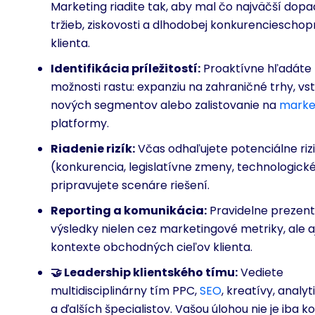
Marketing riadite tak, aby mal čo najväčší dopa
tržieb, ziskovosti a dlhodobej konkurencieschop
klienta.
Identifikácia príležitostí:
Proaktívne hľadáte
možnosti rastu: expanziu na zahraničné trhy, vs
nových segmentov alebo zalistovanie na
marke
platformy.
Riadenie rizík:
Včas odhaľujete potenciálne riz
(konkurencia, legislatívne zmeny, technologick
pripravujete scenáre riešení.
Reporting a komunikácia:
Pravidelne prezent
výsledky nielen cez marketingové metriky, ale a
kontexte obchodných cieľov klienta.
🤝 Leadership klientského tímu:
Vediete
multidisciplinárny tím PPC,
SEO
, kreatívy, analyt
a ďalších špecialistov. Vašou úlohou nie je iba k