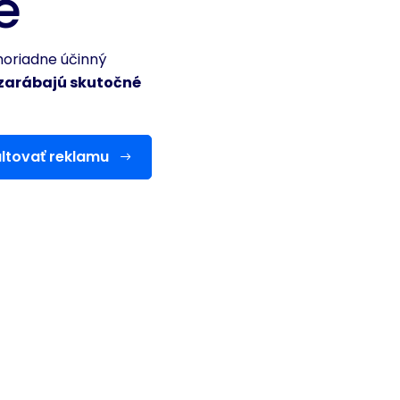
e
oriadne účinný
zarábajú skutočné
ltovať reklamu