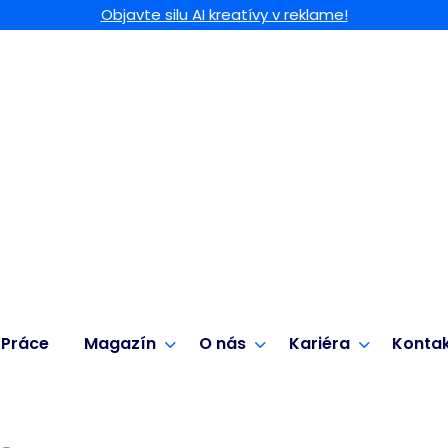
Objavte silu AI kreatívy v reklame!
Práce
Magazín
O nás
Kariéra
Konta