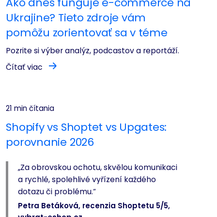
Ako dnes funguje e-commerce na
Ukrajine? Tieto zdroje vám
pomôžu zorientovať sa v téme
Pozrite si výber analýz, podcastov a reportáží.
Čítať viac
21 min čítania
Shopify vs Shoptet vs Upgates:
porovnanie 2026
„Za obrovskou ochotu, skvělou komunikaci
a rychlé, spolehlivé vyřízení každého
dotazu či problému.“
Petra Betáková, recenzia Shoptetu 5/5,