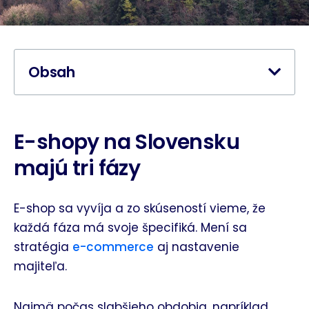
Obsah
E-shopy na Slovensku
majú tri fázy
E-shop sa vyvíja a zo skúseností vieme, že
každá fáza má svoje špecifiká. Mení sa
stratégia
e-commerce
aj nastavenie
majiteľa.
Najmä počas slabšieho obdobia, napríklad