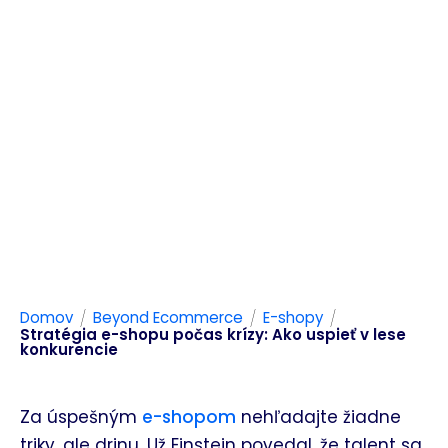
/
/
/
Domov
Beyond Ecommerce
E-shopy
Stratégia e-shopu počas krízy: Ako uspieť v lese
konkurencie
Za úspešným
e-shopom
nehľadajte žiadne
triky, ale drinu. Už Einstein povedal, že talent sa