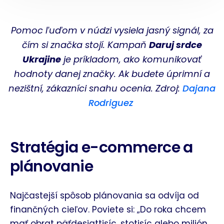
Pomoc ľuďom v núdzi vysiela jasný signál, za
čím si značka stojí. Kampaň
Daruj srdce
Ukrajine
je príkladom, ako komunikovať
hodnoty danej značky. Ak budete úprimní a
nezištní, zákazníci snahu ocenia. Zdroj:
Dajana
Rodriguez
Stratégia e-commerce a
plánovanie
Najčastejší spôsob plánovania sa odvíja od
finančných cieľov. Poviete si: „Do roka chcem
mať obrat päťdesiattisíc, stotisíc alebo milión