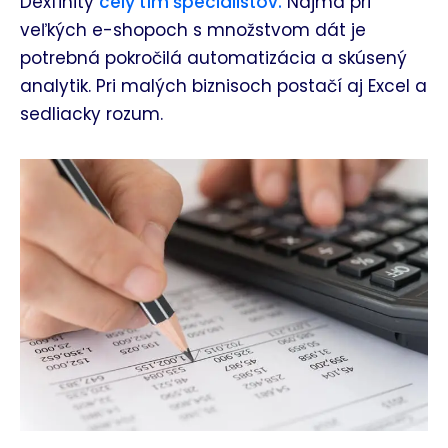
Dexfinity
celý tím špecialistov.
Najmä pri
veľkých e-shopoch s množstvom dát je
potrebná pokročilá automatizácia a skúsený
analytik. Pri malých biznisoch postačí aj Excel a
sedliacky rozum.