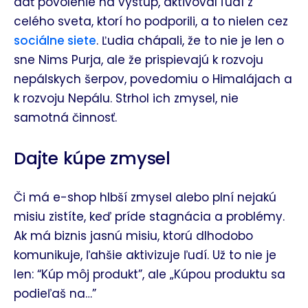
dať povolenie na výstup, aktivoval ľudí z
celého sveta, ktorí ho podporili, a to nielen cez
sociálne siete
. Ľudia chápali, že to nie je len o
sne Nims Purja, ale že prispievajú k rozvoju
nepálskych šerpov, povedomiu o Himalájach a
k rozvoju Nepálu. Strhol ich zmysel, nie
samotná činnosť.
Dajte kúpe zmysel
Či má e-shop hlbší zmysel alebo plní nejakú
misiu zistíte, keď príde stagnácia a problémy.
Ak má biznis jasnú misiu, ktorú dlhodobo
komunikuje, ľahšie aktivizuje ľudí. Už to nie je
len: “Kúp môj produkt”, ale „Kúpou produktu sa
podieľaš na…”