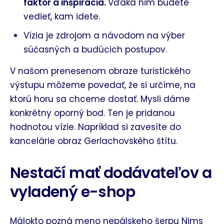
faktor a inšpirácia.
Vďaka nim budete
vedieť, kam idete.
Vízia je zdrojom a návodom na výber
súčasných a budúcich postupov.
V našom prenesenom obraze turistického
výstupu môžeme povedať, že si určíme, na
ktorú horu sa chceme dostať. Mysli dáme
konkrétny oporný bod. Ten je pridanou
hodnotou vízie. Napríklad si zavesíte do
kancelárie obraz Gerlachovského štítu.
Nestačí mať dodávateľov a
vyladený e-shop
Málokto pozná meno nepálskeho šerpu Nims