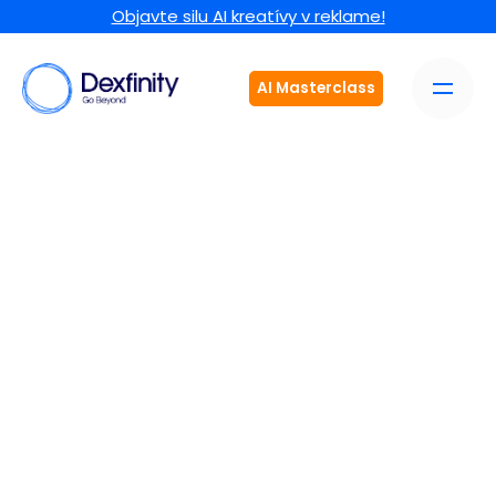
Objavte silu AI kreatívy v reklame!
AI Masterclass